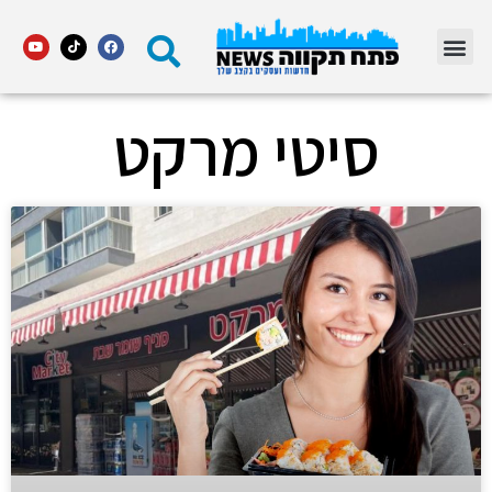
מדור STARS פתח תקווה
סיטי מרקט