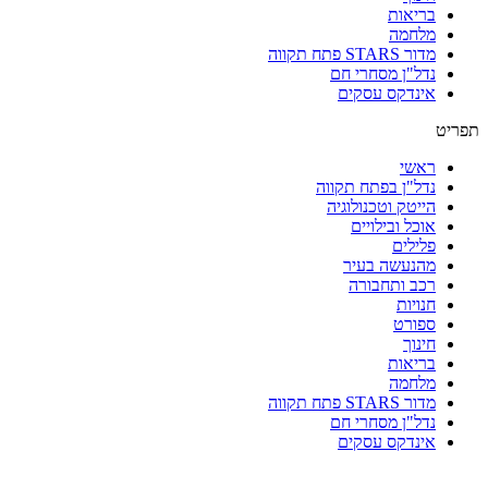
בריאות
מלחמה
מדור STARS פתח תקווה
נדל"ן מסחרי חם
אינדקס עסקים
תפריט
ראשי
נדל"ן בפתח תקווה
הייטק וטכנולוגיה
אוכל ובילויים
פלילים
מהנעשה בעיר
רכב ותחבורה
חנויות
ספורט
חינוך
בריאות
מלחמה
מדור STARS פתח תקווה
נדל"ן מסחרי חם
אינדקס עסקים