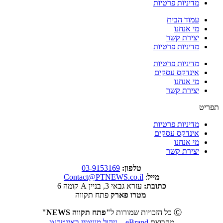
מדיניות פרטיות
עמוד הבית
מי אנחנו
יצירת קשר
מדיניות פרטיות
מדיניות פרטיות
אינדקס עסקים
מי אנחנו
יצירת קשר
תפריט
מדיניות פרטיות
אינדקס עסקים
מי אנחנו
יצירת קשר
טלפון:
03-9153169
מייל
:
Contact@PTNEWS.co.il
כתובת:
עזרא גבאי 3, בניין A קומה 6
מטרו פארק
פתח תקווה
Ⓒ כל הזכויות שמורות ל
"פתח תקווה NEWS"
מקבוצת
eBrand – ניהול מוניטין באינטרנט