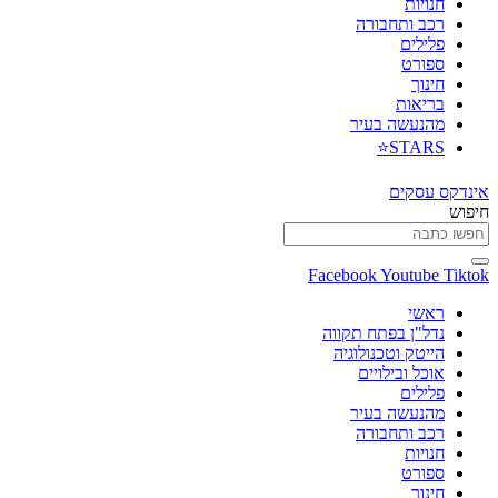
חנויות
רכב ותחבורה
פלילים
ספורט
חינוך
בריאות
מהנעשה בעיר
STARS⭐
אינדקס עסקים
חיפוש
Facebook
Youtube
Tiktok
ראשי
נדל"ן בפתח תקווה
הייטק וטכנולוגיה
אוכל ובילויים
פלילים
מהנעשה בעיר
רכב ותחבורה
חנויות
ספורט
חינוך