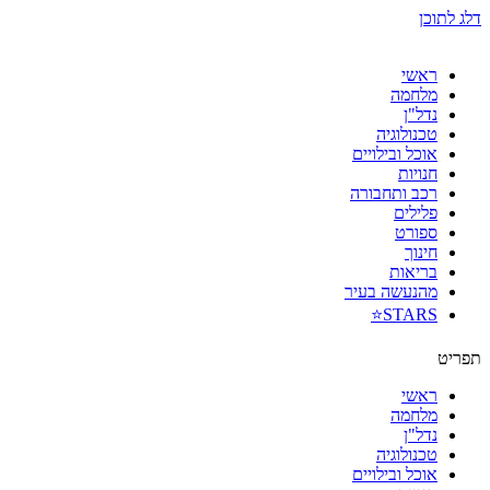
דלג לתוכן
ראשי
מלחמה
נדל"ן
טכנולוגיה
אוכל ובילויים
חנויות
רכב ותחבורה
פלילים
ספורט
חינוך
בריאות
מהנעשה בעיר
STARS⭐
תפריט
ראשי
מלחמה
נדל"ן
טכנולוגיה
אוכל ובילויים