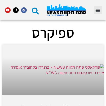
מדור STARS פתח תקווה
ספיקרס