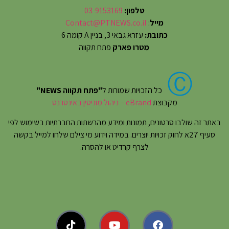
טלפון:
03-9153169
מייל
:
Contact@PTNEWS.co.il
כתובת:
עזרא גבאי 3, בניין A קומה 6
מטרו פארק
פתח תקווה
Ⓒ
כל הזכויות שמורות ל
"פתח תקווה NEWS"
מקבוצת
eBrand – ניהול מוניטין באינטרנט
באתר זה שולבו סרטונים, תמונות ומידע מהרשתות החברתיות בשימוש לפי
סעיף 27א לחוק זכויות יוצרים. במידה וידוע מי צילם שלחו למייל בקשה
לצרף קרדיט או להסרה.