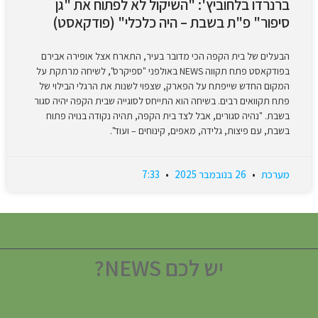
ברנרדו בלחוביץ': "השיקול לא לפתוח את "גן
סיפור" פ"ת בשבת – היה כלכלי" (פודקאסט)
הבעלים של בית הקפה הכי מדובר בעיר, התארח אצל אופירה אבירם
בפודקאסט פתח תקווה NEWS באולפני "ספיקרס", לשיחה מרתקת על
המקום החדש שייפתח על הפארק, שצפוי לשנות את הרגלי הבילוי של
פתח תקוואים רבים. בשיחה הוא התייחס לסוגייה שבית הקפה יהיה סגור
בשבת. "נהיה סגורים, אבל לצד בית הקפה, תהיה נקודה בנויה פתוח
בשבת, עם פיצות, גלידה, מאפים, קינוחים – ועוד".
מערכת
26 בנובמבר 2025
7:33
יש לכם NEWS?