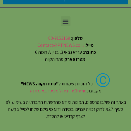
טלפון:
03-9153169
מייל
:
Contact@PTNEWS.co.il
כתובת:
עזרא גבאי 3, בניין A קומה 6
מטרו פארק
פתח תקווה
Ⓒ
כל הזכויות שמורות ל
"פתח תקווה NEWS"
מקבוצת
eBrand – ניהול מוניטין באינטרנט
באתר זה שולבו סרטונים, תמונות ומידע מהרשתות החברתיות בשימוש לפי
סעיף 27א לחוק זכויות יוצרים. במידה וידוע מי צילם שלחו למייל בקשה
לצרף קרדיט או להסרה.