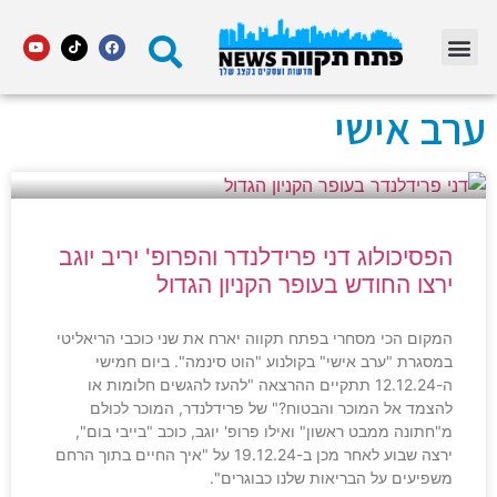
מדור STARS פתח תקווה
ערב אישי
הפסיכולוג דני פרידלנדר והפרופ' יריב יוגב
ירצו החודש בעופר הקניון הגדול
המקום הכי מסחרי בפתח תקווה יארח את שני כוכבי הריאליטי
במסגרת "ערב אישי" בקולנוע "הוט סינמה". ביום חמישי
ה-12.12.24 תתקיים ההרצאה "להעז להגשים חלומות או
להצמד אל המוכר והבטוח?" של פרידלנדר, המוכר לכולם
מ"חתונה ממבט ראשון" ואילו פרופ' יוגב, כוכב "בייבי בום",
ירצה שבוע לאחר מכן ב-19.12.24 על "איך החיים בתוך הרחם
משפיעים על הבריאות שלנו כבוגרים".