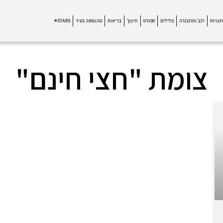
חנויות
רכב ותחבורה
פלילים
ספורט
חינוך
בריאות
מהנעשה בעיר
STARS⭐
צומת "חצי חינם"