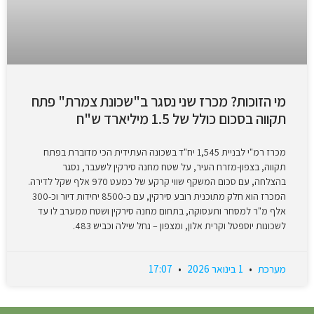
מי הזוכות? מכרז שני נסגר ב"שכונת צמרת" פתח
תקווה בסכום כולל של 1.5 מיליארד ש"ח
מכרז רמ"י לבניית 1,545 יח"ד בשכונה העתידית הכי מדוברת בפתח
תקווה, בצפון-מזרח העיר, על שטח מחנה סירקין לשעבר, נסגר
בהצלחה, עם סכום המשקף שווי קרקע של כמעט 970 אלף שקל לדירה.
המכרז הוא חלק מתוכנית רובע סירקין, עם כ-8500 יחידות דיור וכ-300
אלף מ"ר למסחר ותעסוקה, בתחום מחנה סירקין ושטח ממערב לו עד
לשכונות יוספטל וקרית אלון, ומצפון – נחל שילה וכביש 483.
מערכת
1 בינואר 2026
17:07