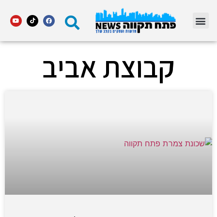
מדור STARS פתח תקווה
קבוצת אביב