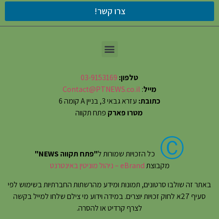
צרו קשר!
טלפון:
03-9153169
מייל
:
Contact@PTNEWS.co.il
כתובת:
עזרא גבאי 3, בניין A קומה 6
מטרו פארק
פתח תקווה
Ⓒ
כל הזכויות שמורות ל
"פתח תקווה NEWS"
מקבוצת
eBrand – ניהול מוניטין באינטרנט
באתר זה שולבו סרטונים, תמונות ומידע מהרשתות החברתיות בשימוש לפי
סעיף 27א לחוק זכויות יוצרים. במידה וידוע מי צילם שלחו למייל בקשה
לצרף קרדיט או להסרה.