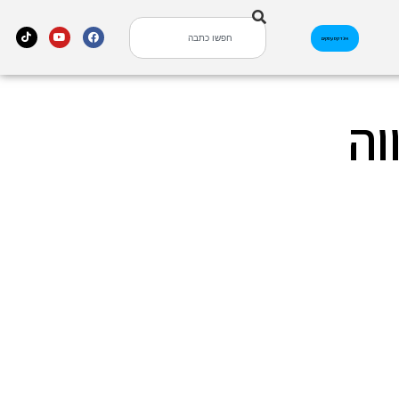
אינדקס עסקים
וה