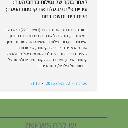
לאחר בוקר של נפילות ברחבי העיר:
עיריית פ"ת מבטלת את קייטנות הפסח;
הלימודים יימשכו בזום
בתום הערכת מצב שקיים הערב (ראשון, 22.3) ראש העיר
רמי גרינברג, הוחלט על שורת צעדים במערכת החינוך
העירונית בעקבות נפילות הרסיסים סמוך למוסדות חינוך.
אחד מהצעדים הוא ביטול הקייטנות, שאמורות היו
להיפתח כבר בעוד יומיים. "החלטנו על ביטול מוחלט של
קייטנות הפסח, וזאת כדי לא לקחת סיכונים ולשמור על
ביטחונם של הילדים", מסר גרינברג.
מערכת
22 במרץ 2026
21:10
יש לכם NEWS?