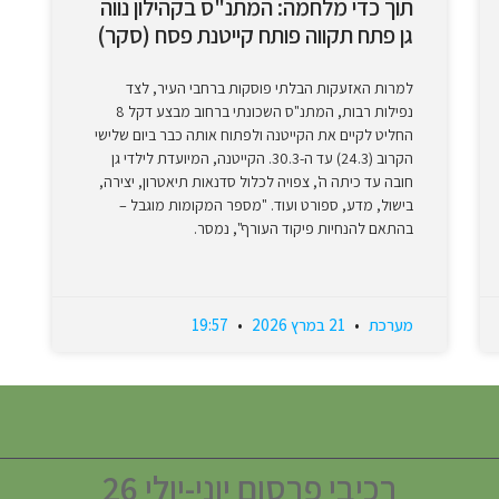
תוך כדי מלחמה: המתנ"ס בקהילון נווה
גן פתח תקווה פותח קייטנת פסח (סקר)
למרות האזעקות הבלתי פוסקות ברחבי העיר, לצד
נפילות רבות, המתנ"ס השכונתי ברחוב מבצע דקל 8
החליט לקיים את הקייטנה ולפתוח אותה כבר ביום שלישי
הקרוב (24.3) עד ה-30.3. הקייטנה, המיועדת לילדי גן
חובה עד כיתה ה', צפויה לכלול סדנאות תיאטרון, יצירה,
בישול, מדע, ספורט ועוד. "מספר המקומות מוגבל –
בהתאם להנחיות פיקוד העורף", נמסר.
מערכת
21 במרץ 2026
19:57
רכיבי פרסום יוני-יולי 26