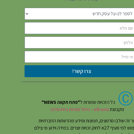
צרו קשר!
Ⓒ
כל הזכויות שמורות ל
"פתח תקווה NEWS"
מקבוצת
eBrand – ניהול מוניטין באינטרנט
 זה שולבו סרטונים, תמונות ומידע מהרשתות החברתיות
בשימוש לפי סעיף 27א לחוק זכויות יוצרים. במידה וידוע מי צילם