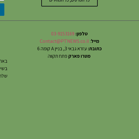
טלפון:
03-9153169
מייל
:
Contact@PTNEWS.co.il
כתובת:
עזרא גבאי 3, בניין A קומה 6
מטרו פארק
פתח תקווה
באתר
שלחו