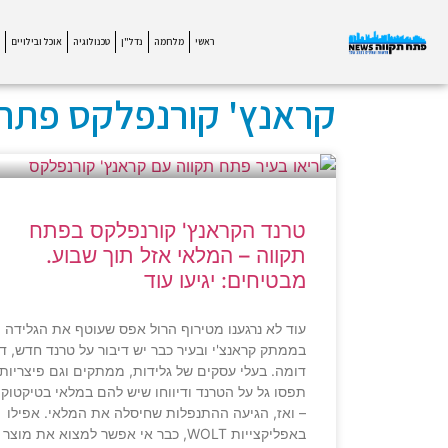
ראשי
מלחמה
נדל"ן
טכנולוגיה
אוכל ובילויים
קראנץ' קורנפלקס פתח 
טרנד הקראנץ' קורנפלקס בפתח
תקווה – המלאי אזל תוך שבוע.
מבטיחים: יגיעו עוד
עוד לא נרגענו מטירוף הרול אפס שעוטף את הגלידה
בממתק קראנצ'י ובעיר כבר יש דיבור על טרנד חדש, די
דומה. בעלי עסקים של גלידות, ממתקים וגם פיצריות,
תפסו גל על הטרנד ודיווחו שיש להם במלאי בטיקטוק
– ואז, הגיעה ההתנפלות שחיסלה את המלאי. אפילו
באפליקצייות WOLT, כבר אי אפשר למצוא את מוצר