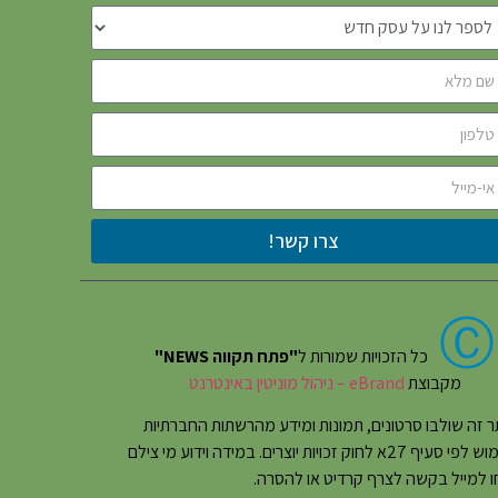
צרו קשר!
Ⓒ
כל הזכויות שמורות ל
"פתח תקווה NEWS"
מקבוצת
eBrand – ניהול מוניטין באינטרנט
 זה שולבו סרטונים, תמונות ומידע מהרשתות החברתיות
בשימוש לפי סעיף 27א לחוק זכויות יוצרים. במידה וידוע מי צילם
 למייל בקשה לצרף קרדיט או להסרה.