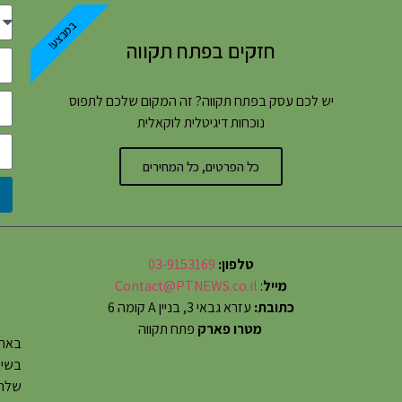
במבצע!
חזקים בפתח תקווה
יש לכם עסק בפתח תקווה? זה המקום שלכם לתפוס
נוכחות דיגיטלית לוקאלית
כל הפרטים, כל המחירים
טלפון:
03-9153169
מייל
:
Contact@PTNEWS.co.il
כתובת:
עזרא גבאי 3, בניין A קומה 6
מטרו פארק
פתח תקווה
באתר
שלחו