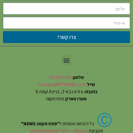
צרו קשר!
טלפון:
03-9153169
מייל
:
Contact@PTNEWS.co.il
כתובת:
עזרא גבאי 3, בניין A קומה 6
מטרו פארק
פתח תקווה
Ⓒ
כל הזכויות שמורות ל
"פתח תקווה NEWS"
מקבוצת
eBrand – ניהול מוניטין באינטרנט