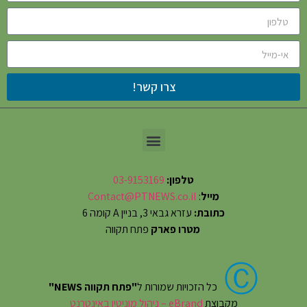
צרו קשר!
טלפון:
03-9153169
מייל
:
Contact@PTNEWS.co.il
כתובת:
עזרא גבאי 3, בניין A קומה 6
מטרו פארק
פתח תקווה
Ⓒ
כל הזכויות שמורות ל
"פתח תקווה NEWS"
מקבוצת
eBrand – ניהול מוניטין באינטרנט