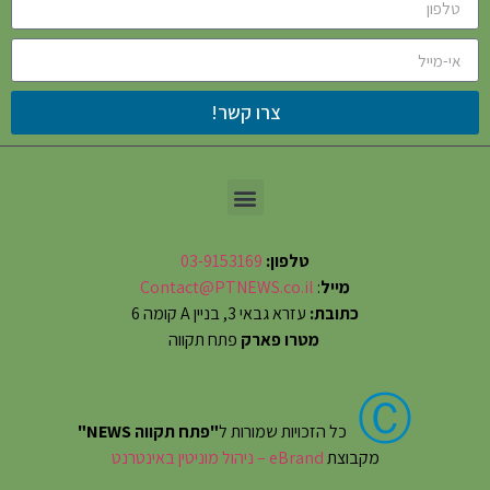
צרו קשר!
טלפון:
03-9153169
מייל
:
Contact@PTNEWS.co.il
כתובת:
עזרא גבאי 3, בניין A קומה 6
מטרו פארק
פתח תקווה
Ⓒ
כל הזכויות שמורות ל
"פתח תקווה NEWS"
מקבוצת
eBrand – ניהול מוניטין באינטרנט