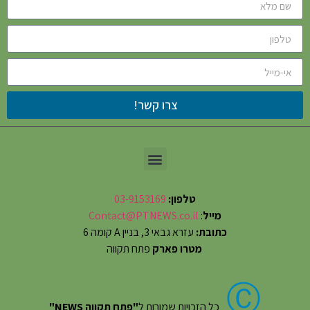
צרו קשר!
טלפון:
03-9153169
מייל
:
Contact@PTNEWS.co.il
כתובת:
עזרא גבאי 3, בניין A קומה 6
מטרו פארק
פתח תקווה
Ⓒ
כל הזכויות שמורות ל
"פתח תקווה NEWS"