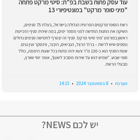
עוד עסק פתוח בשבת בפ"ת: סיטי מרקט פתחה
"מיני סופר מרקט" במונטיפיורי 13
רשת הסופרמרקטים הפרטית הגדולה בישראל, בעלת 75 סניפים,
השיקה את החנות החדשה לפני מספר ימים, במה שיהיה סניף הזכיינות
ראשון בפורמט 'מיני סיטי מרקט'. סניף זה יצטרף לחמישה סניפים גדולים
נוספים שיש לרשת – ברח' הרצל, הנביאים, היבנר, פינסקר ועין גנים.
שטח הסניף הוא כ-130 מ"ר והוא יהיה פתוח בכל שעות היממה, כולל
סופי שבוע. "שמיש דגש על שירות מסביב לשעון", אומר יוסי שוורץ,
מבעלי הרשת.
מערכת
8 בספטמבר 2024
14:15
יש לכם NEWS?