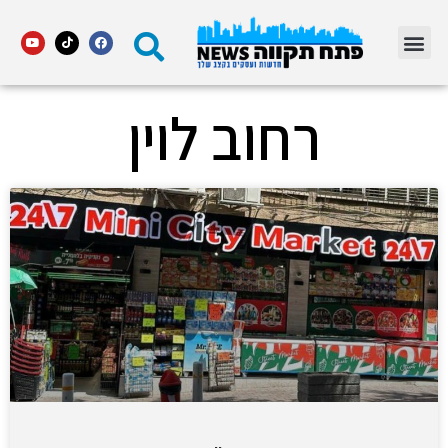
מדור STARS פתח תקווה
רחוב לוין