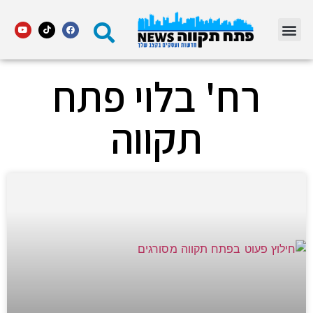
מדור STARS פתח תקווה
רח' בלוי פתח
תקווה