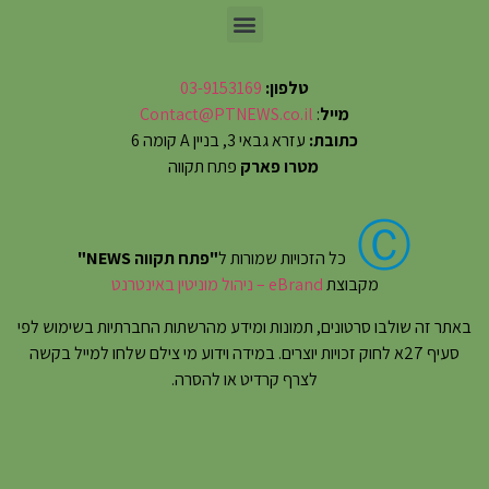
טלפון:
03-9153169
מייל
:
Contact@PTNEWS.co.il
כתובת:
עזרא גבאי 3, בניין A קומה 6
מטרו פארק
פתח תקווה
Ⓒ
כל הזכויות שמורות ל
"פתח תקווה NEWS"
מקבוצת
eBrand – ניהול מוניטין באינטרנט
באתר זה שולבו סרטונים, תמונות ומידע מהרשתות החברתיות בשימוש לפי
סעיף 27א לחוק זכויות יוצרים. במידה וידוע מי צילם שלחו למייל בקשה
לצרף קרדיט או להסרה.