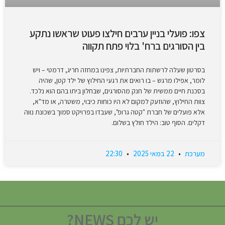
צפו: פועלי בניין ערבים חילצו פעוט שראשו נתקע
בין הסורגים ברח' בלוי פתח תקווה
בסרטון שעלה לרשתות החברתיות, צפינו במחזה חריג, דרמטי – ויש
לומר, אפילו מרגש – בו רואים את רגעי החילוץ של ילד קטן, שהיה
בסכנת חיים ממשית של חנק מהסורגים, שבחלון ביתו בהם הוא נלכד.
צוות החילוץ, שהוזעק למקום לא היו כוחות כיבוי, משטרה, או מד"א,
אלא פועלים של חברת "קטה גרופ", שעבדו בפרויקט סמוך בשכונת נווה
דקלים. הסוף טוב: הילד חולץ בשלום.
מערכת
22 במאי 2025
22:30
יש לכם NEWS?