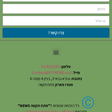
צרו קשר!
טלפון:
03-9153169
מייל
:
Contact@PTNEWS.co.il
כתובת:
עזרא גבאי 3, בניין A קומה 6
מטרו פארק
פתח תקווה
Ⓒ
כל הזכויות שמורות ל
"פתח תקווה NEWS"
מקבוצת
eBrand – ניהול מוניטין באינטרנט