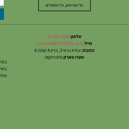
כל הפרטים, כל המחירים
טלפון:
03-9153169
מייל
:
Contact@PTNEWS.co.il
כתובת:
עזרא גבאי 3, בניין A קומה 6
מטרו פארק
פתח תקווה
באתר
שלחו