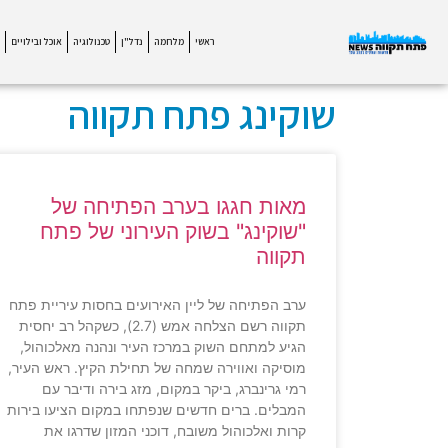
ראשי
מלחמה
נדל"ן
טכנולוגיה
אוכל ובילויים
שוקינג פתח תקווה
מאות חגגו בערב הפתיחה של
"שוקינג" בשוק העירוני של פתח
תקווה
ערב הפתיחה של ליין האירועים בחסות עיריית פתח
תקווה רשם הצלחה אמש (2.7), כשקהל רב יחסית
הגיע למתחם השוק במרכז העיר ונהנה מאלכוהול,
מוסיקה ואווירה שמחה של תחילת הקיץ. ראש העיר,
רמי גרינברג, ביקר במקום, מזג בירה ודיבר עם
המבלים. ברים חדשים שנפתחו במקום הציעו בירות
קרות ואלכוהול משובח, דוכני המזון שדרגו את