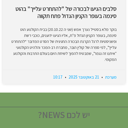
סלבים הגיעו לבכורה של "להתחרט עלייך" בהוט
סינמה בעופר הקניון הגדול פתח תקווה
בוקר מלא בסטייל נערך אמש (שני ה 20.10.22) בבית הקולנוע הוט
סינמה, בעופר הקניון הגדול פ"ת, אליו הגיעו ידוענים, כוכבי רשת
ופשניסטיות לרגל הקרנת הבכורה החגיגית של הסרט המדובר “להתחרט
עלייך”, לפי ספרה של קולין הובר, מחברת רב-המכר והלהיט הקולנועי
"איתנו זה נגמר", שמבטיח להפוך לשיחת היום בעולם התרבות והקולנוע
המקומי.
מערכת
21 באוקטובר 2025
10:17
יש לכם NEWS?