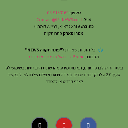
טלפון:
03-9153169
מייל
:
Contact@PTNEWS.co.il
כתובת:
עזרא גבאי 3, בניין A קומה 6
מטרו פארק
פתח תקווה
Ⓒ
כל הזכויות שמורות ל
"פתח תקווה NEWS"
מקבוצת
eBrand – ניהול מוניטין באינטרנט
באתר זה שולבו סרטונים, תמונות ומידע מהרשתות החברתיות בשימוש לפי
סעיף 27א לחוק זכויות יוצרים. במידה וידוע מי צילם שלחו למייל בקשה
לצרף קרדיט או להסרה.