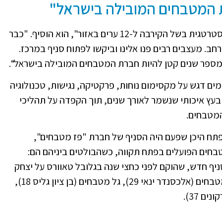
 המטבחים המובילה בישראל"
"בחרנו לפתוח סניף בפתח תקוה במחשבה אסטרטגית בשל הקירבה ל-12 ערים באזור", הוא הוסיף. "כבר
ב. מעצבים רבים פנו אלינו וביקשו לפתוח סניף במרכז.
 מספר שנים קטן להיות חברת המטבחים המובילה בישראל“.
מים דגש על מקסימום נוחות, פרקטיקה, נגישות, טכנולוגיה
בעץ איכותי שנשמר לאורך שנים, תוך הקפדה על תהליכי
המטבחים.
נפתח היכן שפעם היה הסניף של חברת "פז מטבחים",
בחים הפועלים בפתח תקווה, כשהבולטים ביניהם הם:
 איקאה מטבחים (סניף חדש, שהוקם לפני כחצי שנה בגלובל טאוורס על יצחק
רבין), מטבחי ארבל (ז'בוטינסקי 89), הראל מטבחים (אלכסנדר ינאי 29), גל מטבחים (בן ציון גליס 18),