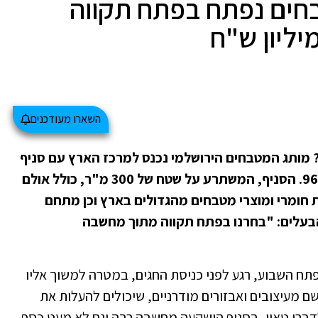
חים נפתח בפתח תקווה
ליון ש"ח
השארו מעודכנים
ותג המטבחים הירושלמי נכנס למרכז הארץ עם סניף
חדש בעיר, שהוקם ברח' ז'בוטינסקי מספר 96. הסניף, המשתרע על שטח של 300 מ"ר, כולל אולם
חומרי ומוצרי מטבחים מהגדולים בארץ וכן מתחם
 הבעלים: "בחרנו בפתח תקווה מתוך מחשבה
TAIU) בפתח תקווה נפתח השבוע, רגע לפני כניסת החגים, במטרה למשוך אליו
שם מעיצובים ואבזורים מודרניים, שיכולים להעלות את
ברי טאיו, בסניף הושקעה מחשבה רבה וגם לא מעט כסף