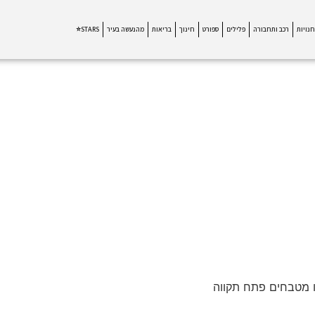
חנויות
רכב ותחבורה
פלילים
ספורט
חינוך
בריאות
מהנעשה בעיר
STARS⭐