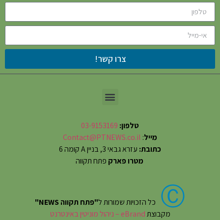
צרו קשר!
טלפון:
03-9153169
מייל
:
Contact@PTNEWS.co.il
כתובת:
עזרא גבאי 3, בניין A קומה 6
מטרו פארק
פתח תקווה
Ⓒ
כל הזכויות שמורות ל
"פתח תקווה NEWS"
מקבוצת
eBrand – ניהול מוניטין באינטרנט