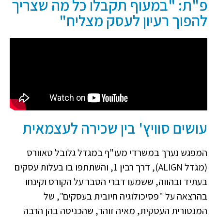
פ"ת: "במעוף תקבלו כל מה שצריך
להפוך רעיון לעסק מצליח"
עושים סוויץ' בין שכירה לעצמאית
המפגש נערך במשרדי מעו"ף במגדל גלובל טאוורס
(מגדל ALIGN), דרך רבין 1, והשתתפו בו בעלות עסקים
בעתיד ובהווה, ששמעו דברי הסבר על הקורס וקינחו
בהרצאה על "פסיכולוגיה חיובית בעסקים", של
המנטורית העסקית, מאיה זוהר, שהכניסה בהן הרבה