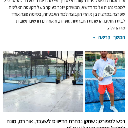
ערב עגום להפועל פתח תקווה באצטדיון "שלמה ביטוח": מעבר להפסד 2:0
למכבי נתניה על כר הדשא, המשחק ייזכר בעיקר בשל הקטטה האלימה
שפרצה במחצית בין אוהדי הקבוצה לכוח האבטחה, בסיומה פונה אוהד
לבית החולים. הרשתות החברתיות סוערות, והאוהדים דורשים תשובות
מההנהלה.
המשך קריאה »
רכש לספורטן: שחקן נבחרת הדייוויס לשעבר, אור רם, מונה