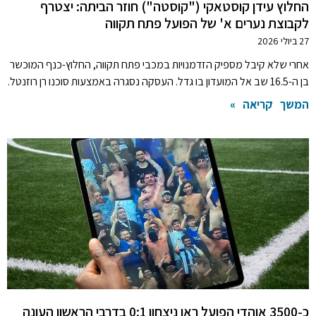
החלוץ עידן קוסטאקי ("קוסטה") חוזר הביתה: יצטרף
לקבוצת נערים א' של הפועל פתח תקווה
27 ביולי 2026
אחרי שלא קיבל מספיק הזדמנויות במכבי פתח תקווה, החלוץ-כנף המוכשר
בן ה-16.5 שב אל המועדון בו גדל. העסקה נסגרה באמצעות סוכנו רן רוזנטל.
המשך קריאה »
כ-3500 אוהדי הפועל ראו ניצחון 0:1 בדרבי הראשון העונה