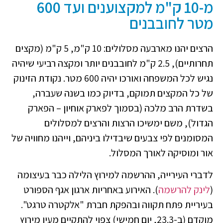
מ-10 ק"מ למקצוענים ועד 600
מטר לחובבנים
הרצים יהנו מארבעה מסלולים: 10 ק"מ, 5 ק"מ (מקצים
תחרותיים), 2.5 ק"מ לחובבנים יותר ומקצה רביעי שיהיה
נגיש לכל המשפחה ואורכו יהיה 600 מטר. נקודת הזינוק
של כל המקצים תמוקם, בדיוק כמו בשנה שעברה,
בשדרת הרב מלכה (בסמוך לפארק אוחיון – הפארק
הגדול), משם ימשיכו הרצות והרצים למסלולים
המסומנים לפי צבעים שיבדילו ביניהם, וייהנו מחוויה של
אור ומוסיקה לאורך המסלול.
לדברי העירייה, ההרשמה למירוץ הלילה כבר בעיצומה
(
לינק להרשמה
). האירוע באחריות ארגון אגף הספורט
בעיריית פתח תקווה ובהפקת חברת "אלקטרה טרגט".
מוקדם (ב-23.3, יום חמישי) צפוי להתקיים מעין מירוץ