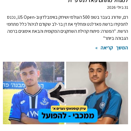
למנהל מתחם פאדלנט פ"ת
31 ביולי 2026
רם, שדורג בעבר בטופ 500 העולמי ושיחק בווימבלדון וב-US Open, נכנס
לתפקידו ברשת פאדלנט ומחליף את דן בר-לב שקודם לניהול כלל מתחמי
הרשת. "המטרה: פיתוח קהילת השחקנים המקומית והבאת אימונים ברמה
הגבוהה ביותר"
המשך קריאה »