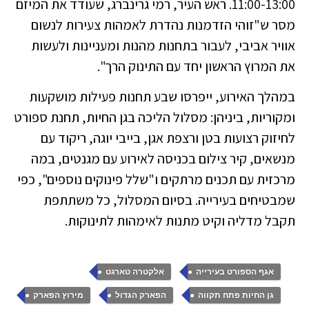
11:00-13:00. ראש העיר, רמי גרינברג, שעודד את המיזם
מסר ש"זוהי הזדמנות נהדרת לאמהות צעירות לנשום
אוויר אביבי, לעבור בתחנות מהנות ומעניינות ולעשות
את המרוץ הראשון יחד עם התינוק הרך".
במהלך האירוע, ייפרסו שבע תחנות פעילות מושקעות
ומקוריות, ביניהן: מסלול הליכה בגן החיות, תחנת ספורט
לחיזוק רצועות בטן ורצפת אגן, בייבי יוגה, ריקוד עם
מנשאים,
קיר צילום בכניסה לאירוע עם מגנטים, במה
מרכזית עם תכנים מרתקים ו"שלל פינוקים נוספים", כפי
שמבטיחים בעירייה. בסיום המסלול, כל משתתפת
תקבל מדליה וקיט מתנות לאימהות לתינוקות.
,
,
אגף הספורט בעירייה
אלקטרה טארגט
,
,
,
גן החיות פתח תקווה
הפארק הגדול
מירוץ הפארק