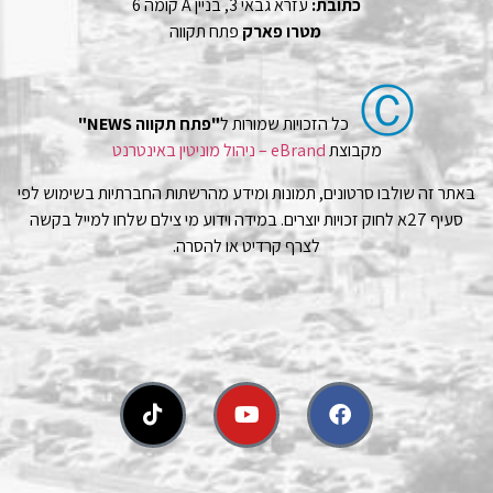
כתובת:
עזרא גבאי 3, בניין A קומה 6
מטרו פארק
פתח תקווה
Ⓒ
כל הזכויות שמורות ל
"פתח תקווה NEWS"
מקבוצת
eBrand – ניהול מוניטין באינטרנט
באתר זה שולבו סרטונים, תמונות ומידע מהרשתות החברתיות בשימוש לפי
סעיף 27א לחוק זכויות יוצרים. במידה וידוע מי צילם שלחו למייל בקשה
לצרף קרדיט או להסרה.