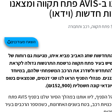
יש חשמל באוויר: ביקרנו ב-AVIS פתח תקווה ומצאנו
 חדשות (וידאו)
,
רכב ותחבורה
השארו מעודכנים
התחדשות שחג האביב מביא איתו, מגיעות גם רוחות של
 שיש בעיר פתח תקווה נרשמת התרגשות גדולה לקראת
 להתחדש ולשדרג את הרכב המשפחתי שלהם, במיוחד
ים. מנהלי הסניף הראו לנו שני דגמים, שנמצאים בטופ
ארז דיין, מנהל הסניף ואביחן אבישר, סגן מנהל הסניף, ליוו אותנו במהלך הסיור שלנו בסניף AVIS פתח
וכנויות רכב, בטח בשנים האחרונות, כשמספר הרכבים בעיר
קים.