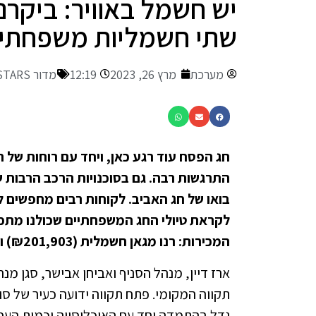
שתי חשמליות משפחתיות
מערכת
מרץ 26, 2023
12:19
מדור STARS פתח תקווה
חג הפסח עוד רגע כאן, ויחד עם רוחות של 
התרגשות רבה. גם בסוכנויות הרכב הרבות
בואו של חג האביב. לקוחות רבים מחפשים
לקראת טיולי החג המשפחתיים שכולנו מתכננ
המכירות: רנו מגאן חשמלית (₪201,903) ויונדאי קונה חשמלית (₪152,900).
תקווה המקומי. פתח תקווה ידועה כעיר של ס
גדל בהתמדה יחד עם האוכלוסייה וכמות העס