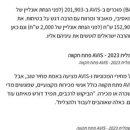
את הרנו מגאן החשמלית (דגם BALANCE EV60) מוכרים ב-AVIS ב-201,903 (לפני הנחת אונליין של
 מאסיבי, מאובזר ומרווח עם הרבה דגש על בטיחות. את
היונדאי קונה מוכרים ב-AVIS פתח תקווה ב-152,900 ש"ח (לפני הנחת אונליין של 2,000 ש"ח) וגם כאן
רבה ישראלים לוטשים את עיניהם אליו.
AV פתח תקווה
השוק הלוהט, מייצר באופן טבעי גם תחרות על מחירי המכוניות ו-AVIS מציעה באמת מחיר טוב, אבל
בעיקר מוכרת שירות ואמינות. הצוות בסניף AVIS פתח תקווה כולל אנשי מכירות מקצועיים, שפוגשים מדי
רה או מכירה. "הביקוש לרכבים, תמיד דורש מאיתנו עוד
. כאלה שאוהבים לעבוד ולהצליח".
AVI פתח תקווה