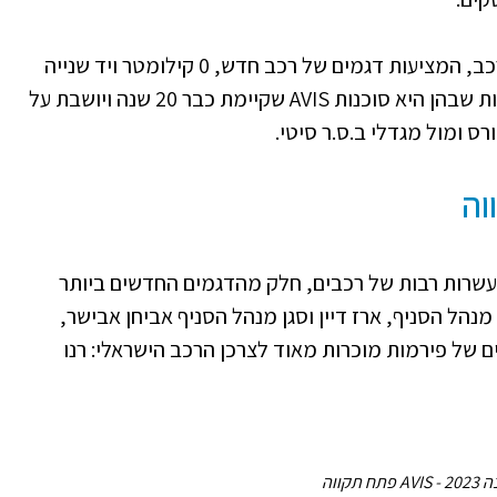
בפתח תקווה לבדה יש כ-30 מותגי סוכנויות רכב, המציעות דגמים של רכב חדש, 0 קילומטר ויד שנייה
אחת מהוותיקות שבהן היא סוכנות AVIS שקיימת כבר 20 שנה ויושבת על
רס ומול מגדלי ב.ס.ר סיטי.
ו חונים עשרות רבות של רכבים, חלק מהדגמים החדשים ביותר
מנהל הסניף, ארז דיין וסגן מנהל הסניף אביחן אבישר,
 של פירמות מוכרות מאוד לצרכן הרכב הישראלי: רנו
ח תקווה