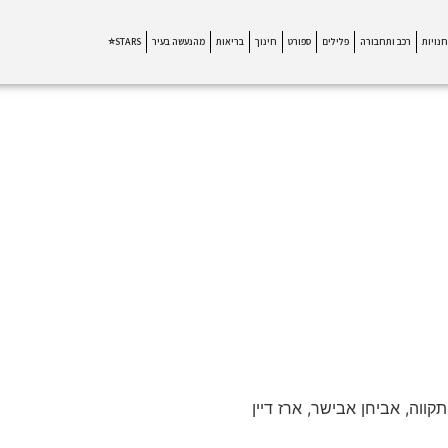
חנויות
רכב ותחבורה
פלילים
ספורט
חינוך
בריאות
מהנעשה בעיר
STARS⭐