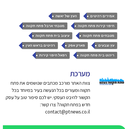
,
,
אמירים רהיטים
העץ של יאשה
,
,
חיפוי קירות פתח תקווה
מטבחי ארבל פתח תקווה
,
,
מטבחים פתח תקווה
עיצוב בית פתח תקווה
,
,
,
עץ וצבעים
פארק אפק
רהיטים בראש העין
,
ריהוט בית פתח תקווה
רפאל חיפוי קירות
מערכת
צוות האתר מורכב מכתבים שנושמים את פתח
תקווה ומעורים בכל הנעשה בעיר במיוחד בכל
הקשור להיבט העסקי. יש לכם סיפור טוב על עסק
חדש בפתח תקווה? צרו קשר:
contact@ptnews.co.il