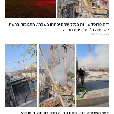
"זה פרוטקשן. זה בגלל שהם יפתחו בשבת". התגובות ברשת
לשריפה ב"ביג" פתח תקווה
9 באוגוסט 2026
צפו: השריפה בביג פתח תקווה טרם כובתה. העירייה: