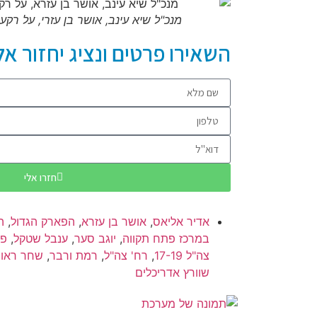
מנכ"ל שיא עינב, אושר בן עזרי, על רקע פרו
השאירו פרטים ונציג יחזור אל
חזרו אלי
אדיר אליאס
,
אושר בן עזרא
,
הפארק הגדול
,
ה
במרכז פתח תקווה
,
יוגב סער
,
ענבל שטקל
,
פא
צה"ל 17-19
,
רח' צה"ל
,
רמת ורבר
,
שחר ראוב
שוורץ אדריכלים