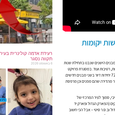
פונו ויהרסו. 72 חדשות יקומות
תקווה נסגר
כלסות את שני המבנים הישנים שנבנו בתחילת שנות
6 באוגוסט 2026
רות, רטיבות ועוד. במסגרת פרויקט
התמ"א 38/2 (שכולל הריסה ולא רק שיפוץ), צפויות לקום 72 יחידות דיור בשני מבנים חדשים.
ירות הקיימות, צפויים לקבל דירה הגדולה ב-12 מ"ר מהדירה שהם מפנים וכן מרפסת
י, סמוך לציר המרכזי של
קים (הפארק הגדול ופארק יד
ול וב.ס.ר סיטי – אבל הכי חשוב