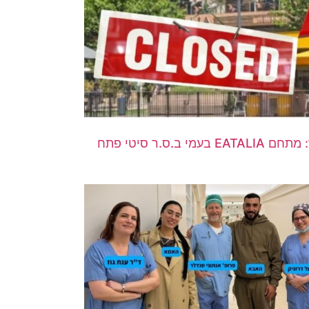
רעידת אדמה קולינרית בעיר: מתחם EATALIA בעמי ב.ס.ר סיטי פתח