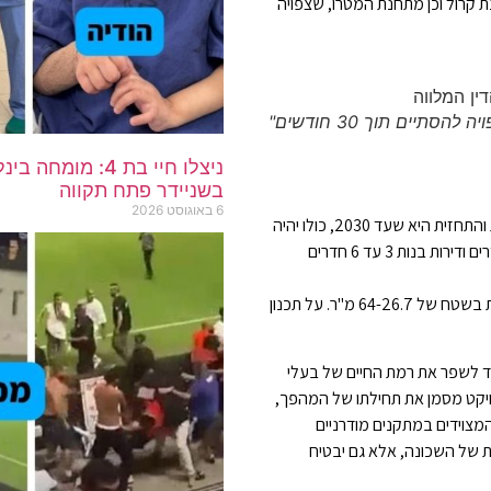
קרול וכן מתחנת המטרו, שצפויה
תיים תוך 30 חודשים"
ניצלו חיי בת 4:
בשניידר פתח תקווה
6 באוגוסט 2026
לכן, לא פלא, שהרחוב רווי פרויקטים של התחדשות עירונית והתחזית היא שעד 2030, כולו יהיה
חדש ומחודש. צה"ל 17-19 צפוי לכלול דירות גן, 2 עד 4 חדרים ודירות בנות 3 עד 6 חדרים
כיום שני המבנים הישנים הם בני 3 קומות כל אחד עם דירות בשטח של 64-26.7 מ"ר. על תכנון
ד לשפר את רמת החיים של בעלי
רויקט מסמן את תחילתו של המהפך,
 המצוידים במתקנים מודרניים
ת של השכונה, אלא גם יבטיח