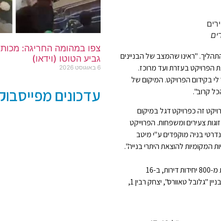
ים
צפו במהומה החריגה: מכות
תהליך. "ראינו שהמצב של הבניינים
גביע הטוטו (וידאו)
ת הפרויקט בעזרת ועד מרוכז.
6 באוגוסט 2026
י בקידום הפרויקט. המיקום של
עדכונים מפייסבוק פ
ל קרוב".
ויקט זה כפרויקט דגל במיקום
זוגות צעירים ומשפחות. הפרוייקט
דרטי בניה מוקפדים ע"י מיטב
 המקומיות להוצאת היתרי בנייה".
שיא עינב מתכננת ויוזמת בימים אלו בפתח תקווה לא פחות מ-800 יחידות דירות, ב-16
פרויקטים ברחבי העיר ופתחה לאחרונה משרדים חדשים בבניין "גלובל טאוורס", יצחק רבין 1,