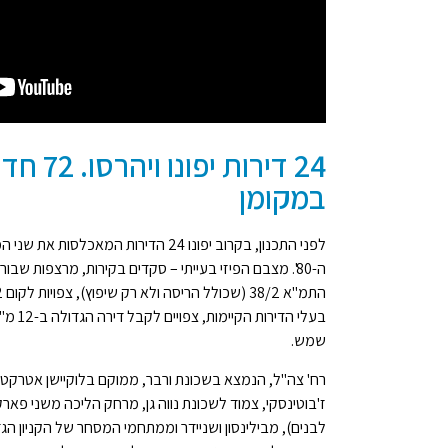
24 דירות י
במקומן
לפני התכנון, בקרוב יפונו 24 הדירות המא
ה-80'. מצבם הפיזי בעייתי – סקדים בקירות, מרצפות שבו
בעלי הד
שמש.
רח' צה"ל, הנמצא בשכונת ורבר, ממוקם בלוקיישן אטרקטיב
ז'בוטינסקי, צמוד לשכונת נווה גן, מרחק הליכה משני פאר
לבנים), מבילינסון ושניידר וממתחמי המסחר של הקניון הגד