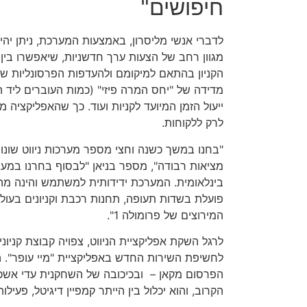
חיפושים"
לדברי אנשי מליסרון, באמצעות המערכת, ניתן יהיה
מגוון רחב של הצעות ערך חדשניות, שיאפשרו בי
הקניון בהתאם למיקומם ולהעדפות הפרסונליות שלה
מדידה של "יחס המרה פיזי" (כמות העוברים ליד ה
ייעול הזמן המיועד לקניות ועוד. כך שהאפליקציה מ
לרק ללקוחות.
"בחנו במשך כשנה וחצי מספר מערכות ניווט שונו
מציאות רבודה", מספר בניאן "לבסוף בחרנו במער
בינלאומית. המערכת ידידותית למשתמש והינה מה
פועלת בשדות תעופה, תחנות רכבת וקניונים בעול
המירוצים של פרומולה 1".
לרגל השקת אפליקציית הניווט, צפויה קבוצת קניונ
לחשיפת השירות החדש באפליקציית "מיי עופר". 
הפרסום מקאן – ובכיכובה של השחקנית עדי אשכנז
הקרוב, והוא יכלול בין הייתר קמפיין דיגיטל, פעיל