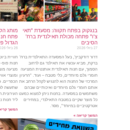
בנגקוק בפתח תקווה: מסעדת "תאי
צ'ו" פתחה מכולת תאילנדית ברח'
פתח חנות
הסיבים
הגדול פ
27 ביולי 2026
26 ביולי 2026
דרור דודקביץ', בעל המסעדה התאילנדית ברח'
חוויית ביו
ברקת, מביא עכשיו את תאילנד גם לרחוב
הסמוך, עם חנות תאילנדית אותנטית המציעה
מציעה מוצר
חומרי גלם מיוחדים, כלי מטבח – ועוד. "הרעיון
ומוצרי אוו
המרכזי של החנות הוא להנגיש לקהל הרחב את
הכפריים. 
אותם חומרי גלם מיוחדים ואיכותיים שבהם
שתעשה לכ
משתמשים במסעדה. בחנות ניתן למצוא כמעט
כל מוצר שקיים במטבח התאילנדי, במחירים
ליד חנות ני
אטרקטיביים במיוחד", מסר.
המשך קריא
המשך קריאה »