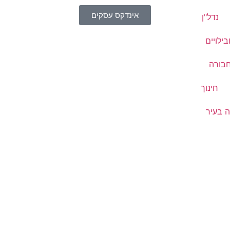
אינדקס עסקים
נדל"ן
בילויים
בורה
חינוך
 בעיר