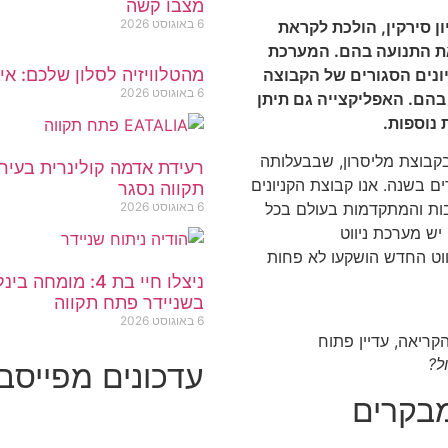
מצבו קשה
6 באוגוסט 2026
ן סירקין, הולכת לקראת
את התנועה בהם. המערכת
מהטלוויזיה לסלון שלכם: אי
ליקציית 'מיי עופר' כבר ב-14 הקניונים הסגורים של הקבוצה
6 באוגוסט 2026
 בהם. האפליקצייה גם תיתן
 נוספות.
בקבוצת מליסרון, שבבעלותה
קניונים "כ-70 מיליון ביקורים בשנה. אנו קבוצת הקניונים
תקווה נסגר
6 באוגוסט 2026
ות והמתקדמות בעולם בכל
 יש מערכת ניווט
ווט החדש הושקעו לא פחות
ניצלו חיי בת 4:
בשניידר פתח תקווה
6 באוגוסט 2026
ל?
עדכונים מפייסבוק
בקרים