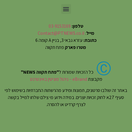
טלפון:
03-9153169
מייל
:
Contact@PTNEWS.co.il
כתובת:
עזרא גבאי 3, בניין A קומה 6
מטרו פארק
פתח תקווה
Ⓒ
כל הזכויות שמורות ל
"פתח תקווה NEWS"
מקבוצת
eBrand – ניהול מוניטין באינטרנט
באתר זה שולבו סרטונים, תמונות ומידע מהרשתות החברתיות בשימוש לפי
סעיף 27א לחוק זכויות יוצרים. במידה וידוע מי צילם שלחו למייל בקשה
לצרף קרדיט או להסרה.