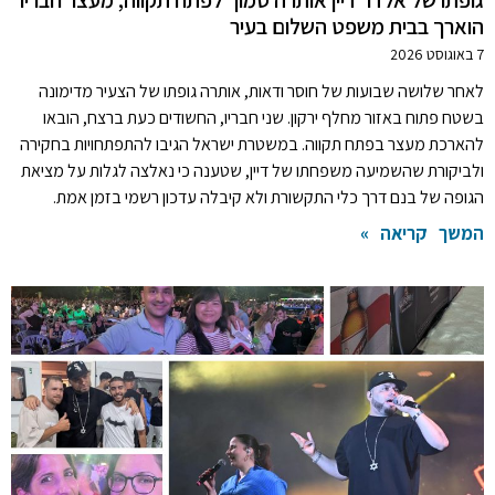
גופתו של אלדר דיין אותרה סמוך לפתח תקווה; מעצר חבריו
הוארך בבית משפט השלום בעיר
7 באוגוסט 2026
לאחר שלושה שבועות של חוסר ודאות, אותרה גופתו של הצעיר מדימונה
בשטח פתוח באזור מחלף ירקון. שני חבריו, החשודים כעת ברצח, הובאו
להארכת מעצר בפתח תקווה. במשטרת ישראל הגיבו להתפתחויות בחקירה
ולביקורת שהשמיעה משפחתו של דיין, שטענה כי נאלצה לגלות על מציאת
הגופה של בנם דרך כלי התקשורת ולא קיבלה עדכון רשמי בזמן אמת.
המשך קריאה »