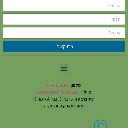
צרו קשר!
טלפון:
03-9153169
מייל
:
Contact@PTNEWS.co.il
כתובת:
עזרא גבאי 3, בניין A קומה 6
מטרו פארק
פתח תקווה
Ⓒ