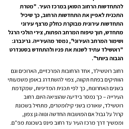
להתחדשות הרחוב הסואן במרכז העיר. "מטרת
התכנית לאפיין את התחדשות הרחוב, כך שיכיל
התחדשות עירונית מבוקרת כחלק מרצף עירוני
מתחדש, תוך טיפוח המרחב הפתוח, צירי הולכי הרגל
ושימור המרחב העירוני", נמסר מהעירייה. גרינברג:
"רוטשילד עתיד לשנות את פניו ולהתחדש בסטנדרט
הגבוה ביותר".
רחוב רוטשילד, אחד הרחובות המרכזיים, הארוכים וגם
הוותיקים בפתח תקווה, צפוי להשתדרג באופן משמעותי
בשנים האחרונות, כך לפי תכנית המדיניות, שמקדמת
העירייה – כך נמסר בידיעה שהוציאה היום. רחוב
רוטשילד, שאורכו בשני קילומטרים, מתחיל בשכונת
קרול על גבול אם המושבות החדשה ונווה גן צפון,
וממשיך דרך מרכז העיר עד רחוב פינס בשכונת מפ"ם.