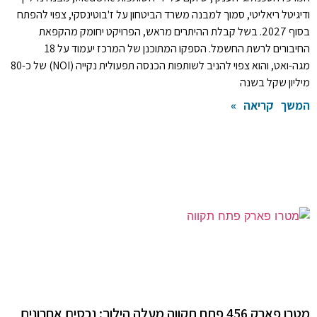
ודיגיטל ריאליטי, סמוך למבנה משרד הביטחון על ז'בוטינסקי, צפוי להפתח
בסוף 2027. בשל קבלת ההיתרים מראש, הפרויקט יחומק מהקפאת
החיבורים לרשת החשמל. הספקו המתוכנן של המרכז יעמוד על 18
מגה-ואט, והוא צפוי להניב לשותפות הכנסה תפעולית נקייה (NOI) של כ-80
מיליון שקל בשנה
המשך קריאה »
מטרו פארק 456 פתח תקווה מעלה הילוך: נכסים אחרונים