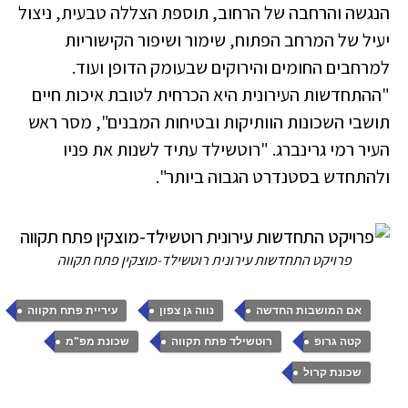
הנגשה והרחבה של הרחוב, תוספת הצללה טבעית, ניצול
יעיל של המרחב הפתוח, שימור ושיפור הקישוריות
למרחבים החומים והירוקים שבעומק הדופן ועוד.
"ההתחדשות העירונית היא הכרחית לטובת איכות חיים
תושבי השכונות הוותיקות ובטיחות המבנים", מסר ראש
העיר רמי גרינברג. "רוטשילד עתיד לשנות את פניו
ולהתחדש בסטנדרט הגבוה ביותר".
פרויקט התחדשות עירונית רוטשילד-מוצקין פתח תקווה
,
,
,
אם המושבות החדשה
נווה גן צפון
עיריית פתח תקווה
,
,
,
קטה גרופ
רוטשילד פתח תקווה
שכונת מפ"מ
שכונת קרול