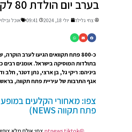
בערב יום הולדת 80 לקובי אשרת (וידאו)
צחי גלילה
יולי 18, 2024
09:41
אוכל ובילוי
כ-800 פתח תקוואים הגיעו לערב הוקרה
בתולדות המוסיקה בישראל. אומנים רבים כי
ביניהם: ריקי גל, בן ארצי, נתן דטנר, חלב ו
אגף התרבות של עיריית פתח תקווה, בראשות אר
צפו: מאחורי הקלעים במופע 
פתח תקווה NEWS)
@ptnews.tiktok
צפו: אולם מלא צופים