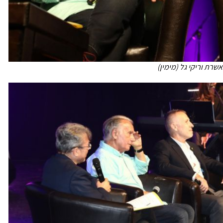
אשרת וריקי גל (מימין)