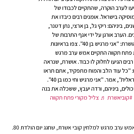
ח תקוואים הגיעו לערב הוקרה, שהתקיים לכבודו של
סיקה בישראל. אומנים רבים כיבדו את
ם, ביניהם: ריקי גל, בן ארצי, נתן דטנר,
ים. הערב אורגן על ידי אגף התרבות של
עיריית פתח תקווה, בראשות אריה ימיני. אושרת: "אני מרגיש בן 40". צפו בראיונות
 פתח תקווה התקיים אמש ערב מרגש
לחין קובי אשרת, שחגג יום הולדת 80. רבים הגיעו לחלוק לו כבוד. אושרת, שנראה
: "כל עוד הלב והמוח מתפקיד, אתם תראו
אותי עוד הרבה שנים פעיל במוסיקה הישראלית", אמר. "אני מרגיש וחי כמו בן 40".
ים, ביניהם, ורדה יעבץ, ששכלה את בנה
#קוביאשרת
♬ צליל מקורי פתח תקווה
בהיכל התרבות התרבות פתח תקווה התקיים אמש ערב מרגש למלחין קובי אשרת, שחגג יום הולדת 80.