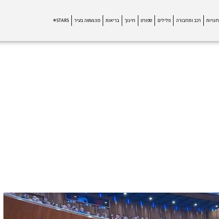
חנויות
רכב ותחבורה
פלילים
ספורט
חינוך
בריאות
מהנעשה בעיר
STARS⭐