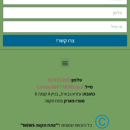
צרו קשר!
טלפון:
03-9153169
מייל
:
Contact@PTNEWS.co.il
כתובת:
עזרא גבאי 3, בניין A קומה 6
מטרו פארק
פתח תקווה
Ⓒ
כל הזכויות שמורות ל
"פתח תקווה NEWS"