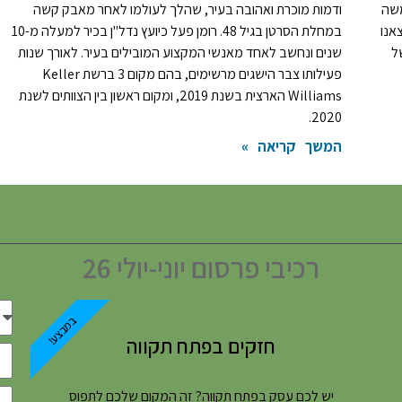
משה
ודמות מוכרת ואהובה בעיר, שהלך לעולמו לאחר מאבק קשה
אנו
במחלת הסרטן בגיל 48. רומן פעל כיועץ נדל"ן בכיר למעלה מ-10
ל
שנים ונחשב לאחד מאנשי המקצוע המובילים בעיר. לאורך שנות
פעילותו צבר הישגים מרשימים, בהם מקום 3 ברשת Keller
Williams הארצית בשנת 2019, ומקום ראשון בין הצוותים לשנת
2020.
המשך קריאה »
רכיבי פרסום יוני-יולי 26
במבצע!
חזקים בפתח תקווה
יש לכם עסק בפתח תקווה? זה המקום שלכם לתפוס