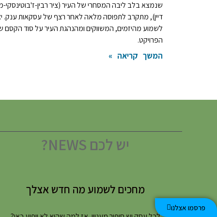
שנמצא בלב ליבה המסחרי של העיר (ציר רבין-ז'בוטינסקי-
דיין), מתקרב לתפוסה מלאה לאחר רצף של עסקאות ענק. יצ
לשמוע מהיזמים, המשווקים ומהנהגת העיר על סוד הקסם ש
הפרויקט.
המשך קריאה »
יש לכם NEWS?
מחכים לשמוע מה חדש אצלך
פרסמו אצלנו
לכל עסק יש סיפור מעניין, אז למה שהוא לא יופיע כאן?