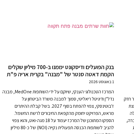
בנק הפועלים ודיסקונט יממנו ב-700 מיליון שקלים
הקמת דאטה סנטר של "מבנה" בקרית אריה פ"ת
1 באוגוסט 2026
המרכז הטכנולוגי הענקי, שיוקם על ידי השותפות MedOne, מבנה
ר חזק
נדל"ן ודיגיטל ריאליטי, סמוך למבנה משרד הביטחון על
צת
ז'בוטינסקי, צפוי להפתח בסוף 2027. בשל קבלת ההיתרים
לה
מראש, הפרויקט יחומק מהקפאת החיבורים לרשת החשמל.
רה,
הספקו המתוכנן של המרכז יעמוד על 18 מגה-ואט, והוא צפוי
להניב לשותפות הכנסה תפעולית נקייה (NOI) של כ-80 מיליון