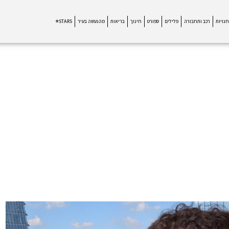
חנויות
רכב ותחבורה
פלילים
ספורט
חינוך
בריאות
מהנעשה בעיר
STARS⭐