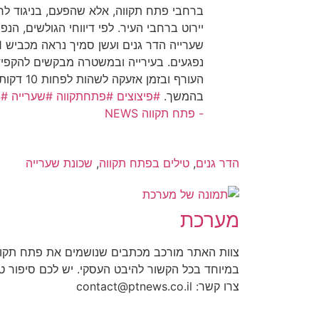
ברחבי פתח תקווה, אלא שהפעם, בניגוד לרו
יירוט ברחבי העיר. לפי דיווחי הגולשים, הנפ
נפגעים. בעירייה ובמשטרה מבקשים להקפיד 
העורף ובזמן 
בהמשך.
#פיצוצים
#פתחתקווה
#שערייה
#ה
- פתח תקווה NEWS
הדר גנים
,
טילים בפתח תקווה
,
שכונת שערייה
מערכת
צוות האתר מורכב מכתבים שנושמים את פתח תקוו
במיוחד בכל הקשור להיבט העסקי. יש לכם סיפור 
צרו קשר: contact@ptnews.co.il