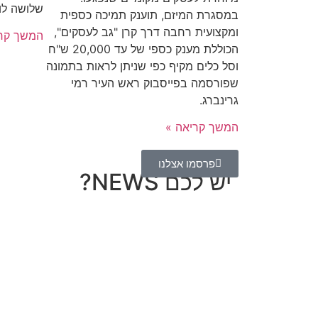
שלושה לו
במסגרת המיזם, תוענק תמיכה כספית
ומקצועית רחבה דרך קרן "גב לעסקים",
המשך קרי
הכוללת מענק כספי של עד 20,000 ש"ח
וסל כלים מקיף כפי שניתן לראות בתמונה
שפורסמה בפייסבוק ראש העיר רמי
גרינברג.
המשך קריאה »
פרסמו אצלנו
יש לכם NEWS?
מחכים לשמוע מה חדש אצלך
לכל עסק יש סיפור מעניין, אז למה שהוא
לא יופיע כאן?