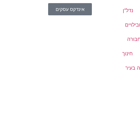
אינדקס עסקים
נדל"ן
בילויים
בורה
חינוך
 בעיר