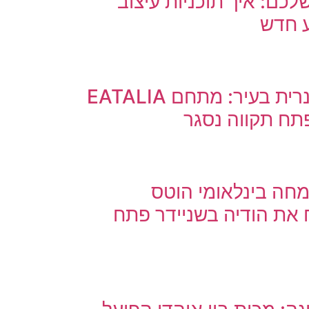
שלכם: איך תוכניות עיצוב
ע חדש
רעידת אדמה קולינרית בעיר: מתחם EATALIA
פתח תקווה נסגר
חיי בת 4: מומחה בינלאומי הוטס
את הודיה בשניידר פתח