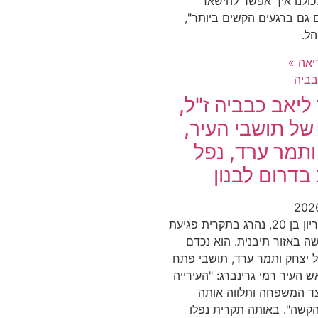
ולנו איך אפשר להישאר
 גם ברגעים הקשים ביותר",
הל.
אה »
ליאב כבביה ז"ל,
של תושבי העיר,
ותמר ערד, נפל
בדרום לבנון
לוחם השריון בן 20, נהרג בתקרית פגיעת
ה באזור תיבנית. הוא נכדם
 יצחק ותמר ערד, תושבי פתח
ש העיר רמי גרינברג: "העירייה
ד המשפחה ותלווה אותה
קשה". באותה תקרית נפלו