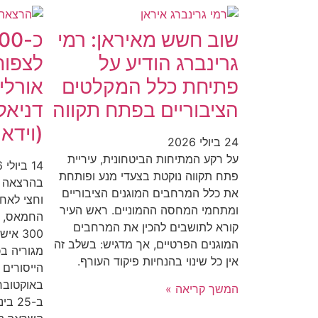
שוב חשש מאיראן: רמי
גרינברג הודיע על
לצפות
פתיחת כלל המקלטים
אורלי
הציבוריים בפתח תקווה
דניאל
(וידאו
24 ביולי 2026
על רקע המתיחות הביטחונית, עיריית
14 ביולי 2026
פתח תקווה נוקטת בצעדי מנע ופותחת
בהרצאה ר
את כלל המרחבים המוגנים הציבוריים
וחצי לאח
ומתחמי המחסה ההמוניים. ראש העיר
החמאס, ע
קורא לתושבים להכין את המרחבים
300 א
המוגנים הפרטיים, אך מדגיש: בשלב זה
מגוריה בכ
אין כל שינוי בהנחיות פיקוד העורף.
המשך קריאה »