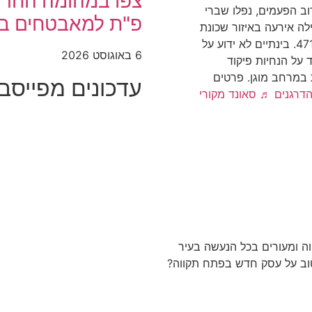
צפו במהומה החריג
ב הפעמים, נפלו שברי
פ"ת למאבטחים במש
ילה אירעה באיזור שכונת
שערייה הדר גנים ועשן סמיך נראה מכביש 471. בינתיים לא ידוע על
6 באוגוסט 2026
על הנחיות פיקוד
אזעקה לשהות לפחות 10 דקות במרחב מוגן. פרטים
עדכונים מפייסבוק
דרגנים
♬ סאונד מקורי
ה ומעורים בכל הנעשה בעיר
טוב על עסק חדש בפתח תקווה?