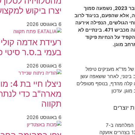
מהטלוויזיה לסלון 
בפעם ה-45 מאז תחילת המלחמה ב-7 באוקטובר 2023, נשמעה סמוך
יצרו ביקוש למקצו
תקווה, אלא שהפעם, בניגוד לרוב
וחי הגולשים, הנפילה אירעה
6 באוגוסט 2026
באיזור שכונת שערייה הדר גנים ועשן סמיך נראה מכביש 471. בינתיים לא
קפיד על הנחיות פיקוד
בעמי ב.ס.ר סיטי 
6 באוגוסט 2026
של מד"א מעניקים טיפול
 לבי"ח בלינסון, אישה כבת 70 במצב בינוני, לאחר ששאפה עשן
ניצלו 
באש. צעיר בן 23 עם פגיעה קלה מהדף, בנוסף מטופלים
וגן. עדכון
מארה"ב כדי לנתח 
תקווה
6 באוגוסט 2026
בפעם ה-45 מאז תחילת המלחמה ב-7
באוקטובר 2023, נשמעה סמוך לשעה 13:00 בצהרים אזעקה