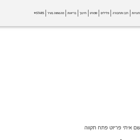
חנויות
רכב ותחבורה
פלילים
ספורט
חינוך
בריאות
מהנעשה בעיר
STARS⭐