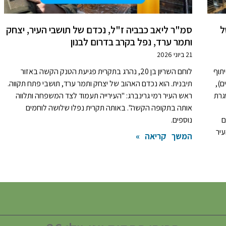
ל
סמ"ר ליאב כבביה ז"ל, נכדם של תושבי העיר, יצחק
ותמר ערד, נפל בקרב בדרום לבנון
21 ביוני 2026
תוף
לוחם השריון בן 20, נהרג בתקרית פגיעת הטנק הקשה באזור
ם),
תיבנית. הוא נכדם האהוב של יצחק ותמר ערד, תושבי פתח תקווה.
גרת
ראש העיר רמי גרינברג: "העירייה תעמוד לצד המשפחה ותלווה
אותה בתקופה הקשה". באותה תקרית נפלו שלושה לוחמים
 כלים
נוספים.
יר
המשך קריאה »