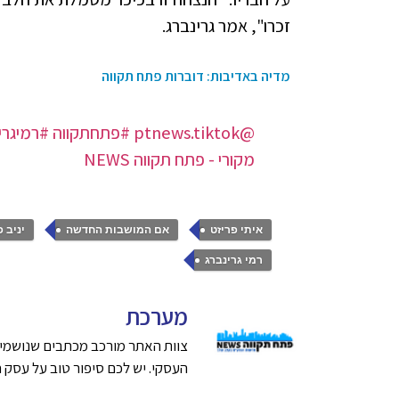
זכרו", אמר גרינברג.
מדיה באדיבות: דוברות פתח תקווה
@ptnews.tiktok
#פתחתקווה
#רמיגרי
מקורי - פתח תקווה NEWS
,
,
איתי פריזט
אם המושבות החדשה
יניב פ
רמי גרינברג
מערכת
צוות האתר מורכב מכתבים שנושמים
העסקי. יש לכם סיפור טוב על עסק חדש בפתח תק