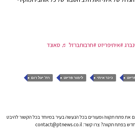
נברג
#איתיפריזט
#חרבותברזל
♬ סאונד
,
,
,
,
ריזט
כיכר איתי
לימור פריזט
רח' יעל רום
 את פתח תקווה ומעורים בכל הנעשה בעיר במיוחד בכל הקשור להיבט
ווה? צרו קשר: contact@ptnews.co.il