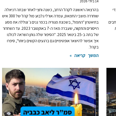
14 ביולי 2026
די
בהרצאה ראשונה לקהל הרחב, כשנה וחצי לאחר שבתה דניאלה
שוחררה משבי החמאס, עמדה אורלי גלבוע מול קהל של 300 איש
חבים
בתיאטרון "התפוז", בשכונת מגוריה בכפר גנים ג' וגוללה את מסע
הייסורים והתקווה, שעברה מאז ה-7 באוקטובר 2023. עד השחרור
של בתה ב-25 בינואר 2025. "הסיפור שלה נותן השראה לכולנו
איך אפשר להישאר אופטימיים גם ברגעים הקשים ביותר", סיפרו
בקהל.
המשך קריאה »