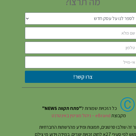
מה תרצו?
צרו קשר!
Ⓒ
כל הזכויות שמורות ל
"פתח תקווה NEWS"
מקבוצת
eBrand – ניהול מוניטין באינטרנט
 זה שולבו סרטונים, תמונות ומידע מהרשתות החברתיות
בשימוש לפי סעיף 27א לחוק זכויות יוצרים. במידה וידוע מי צילם