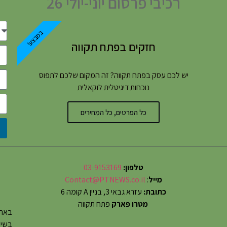
רכיבי פרסום יוני-יולי 26
במבצע!
חזקים בפתח תקווה
יש לכם עסק בפתח תקווה? זה המקום שלכם לתפוס
נוכחות דיגיטלית לוקאלית
כל הפרטים, כל המחירים
טלפון:
03-9153169
מייל
:
Contact@PTNEWS.co.il
כתובת:
עזרא גבאי 3, בניין A קומה 6
מטרו פארק
פתח תקווה
באתר