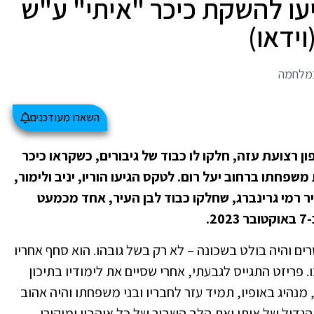
בים הגיעו להשקת כיכר "איתי" ע"ש
וידאו)
במלחמה
השארו מעודכנים
ן רצועת עזה, חלקו לו כבוד של גיבורים, כשקראו כיכר
חתו ברחוב יעל רום. לטקס הגיעו הוריו, יניב ולימור,
ר רמי גרינברג, שחלקו כבוד לבן העיר, אחד מכמעט
 בן 20 בנופלו, התנשא לגובה של 2 מטרים והיה בולט בשכונה – לא רק בשל גובהו. הוא סחף אחריו
. פריזט התגייס לגבעתי, אחרי שסיים את לימודיו בתיכון
 מנהיג באופיו, תמיד עזר לחבריו ובני משפחתו והיה אהוב
גדול של איתי ואת הלב השבור של כל אוהביו ומוקירי