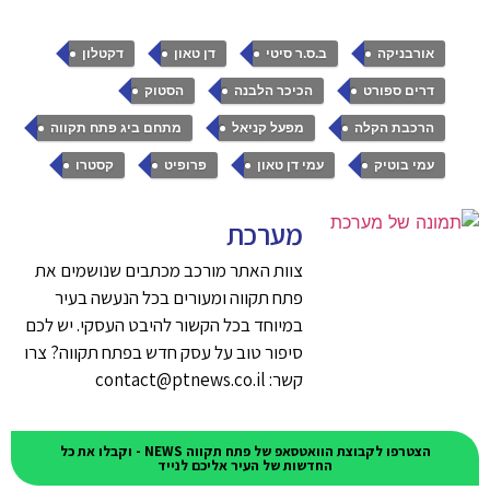
,
,
,
,
אורבניקה
ב.ס.ר סיטי
דן טאון
דקטלון
,
,
,
דרים ספורט
הכיכר הלבנה
הסטוק
,
,
,
הרכבת הקלה
מפעל קניאל
מתחם ביג פתח תקווה
,
,
,
עמי בוטיק
עמי דן טאון
פרופיט
קסטרו
מערכת
צוות האתר מורכב מכתבים שנושמים את
פתח תקווה ומעורים בכל הנעשה בעיר
במיוחד בכל הקשור להיבט העסקי. יש לכם
סיפור טוב על עסק חדש בפתח תקווה? צרו
קשר: contact@ptnews.co.il
הצטרפו לקבוצת הוואטסאפ של פתח תקווה NEWS - וקבלו את כל
החדשות של העיר אליכם לנייד