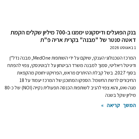
בנק הפועלים ודיסקונט יממנו ב-700 מיליון שקלים הקמת
דאטה סנטר של "מבנה" בקרית אריה פ"ת
1 באוגוסט 2026
המרכז הטכנולוגי הענקי, שיוקם על ידי השותפות MedOne, מבנה נדל"ן
ודיגיטל ריאליטי, סמוך למבנה משרד הביטחון על ז'בוטינסקי, צפוי להפתח
בסוף 2027. בשל קבלת ההיתרים מראש, הפרויקט יחומק מהקפאת
החיבורים לרשת החשמל. הספקו המתוכנן של המרכז יעמוד על 18
מגה-ואט, והוא צפוי להניב לשותפות הכנסה תפעולית נקייה (NOI) של כ-80
מיליון שקל בשנה
המשך קריאה »