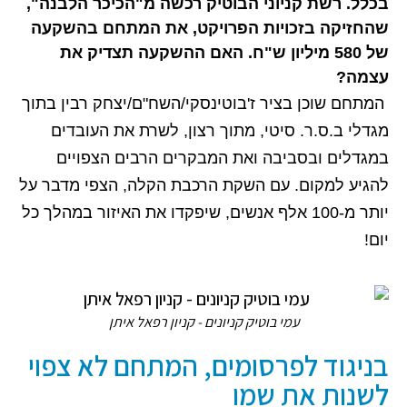
בכלל. רשת קניוני הבוטיק רכשה מ"הכיכר הלבנה", 
שהחזיקה בזכויות הפרויקט, את המתחם בהשקעה 
של 580 מיליון ש"ח. האם ההשקעה תצדיק את 
עצמה? 
 המתחם שוכן בציר ז'בוטינסקי/השח"ם/יצחק רבין בתוך 
מגדלי ב.ס.ר. סיטי, מתוך רצון, לשרת את העובדים 
במגדלים ובסביבה ואת המבקרים הרבים הצפויים 
להגיע למקום. עם השקת הרכבת הקלה, הצפי מדבר על 
יותר מ-100 אלף אנשים, שיפקדו את האיזור במהלך כל 
יום! 
עמי בוטיק קניונים - קניון רפאל איתן
בניגוד לפרסומים, המתחם לא צפוי
לשנות את שמו