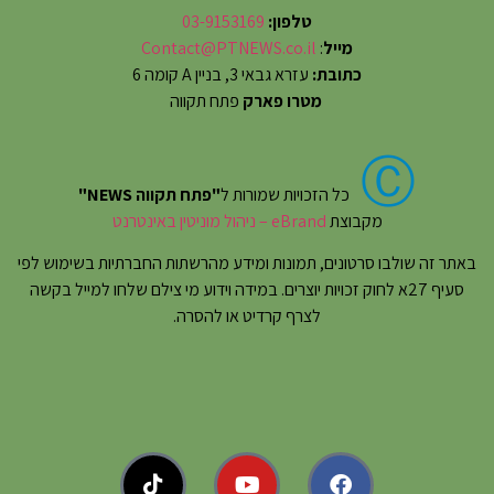
טלפון:
03-9153169
מייל
:
Contact@PTNEWS.co.il
כתובת:
עזרא גבאי 3, בניין A קומה 6
מטרו פארק
פתח תקווה
Ⓒ
כל הזכויות שמורות ל
"פתח תקווה NEWS"
מקבוצת
eBrand – ניהול מוניטין באינטרנט
באתר זה שולבו סרטונים, תמונות ומידע מהרשתות החברתיות בשימוש לפי
סעיף 27א לחוק זכויות יוצרים. במידה וידוע מי צילם שלחו למייל בקשה
לצרף קרדיט או להסרה.