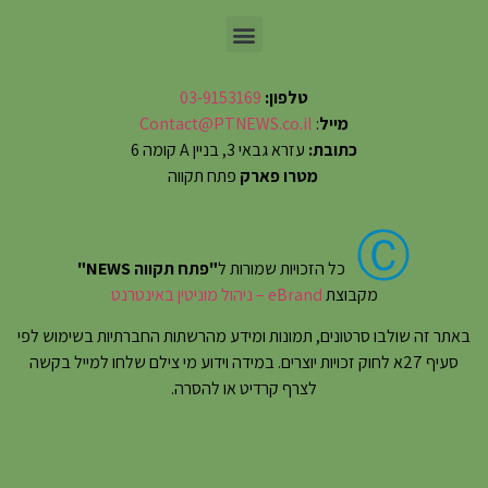
טלפון:
03-9153169
מייל
:
Contact@PTNEWS.co.il
כתובת:
עזרא גבאי 3, בניין A קומה 6
מטרו פארק
פתח תקווה
Ⓒ
כל הזכויות שמורות ל
"פתח תקווה NEWS"
מקבוצת
eBrand – ניהול מוניטין באינטרנט
באתר זה שולבו סרטונים, תמונות ומידע מהרשתות החברתיות בשימוש לפי
סעיף 27א לחוק זכויות יוצרים. במידה וידוע מי צילם שלחו למייל בקשה
לצרף קרדיט או להסרה.