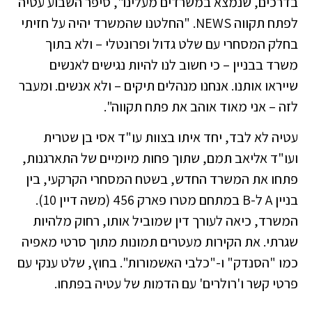
בדרכים, שנמצא במשרדים מעלינו", סיפר השבוע עטיה
לפתח תקווה NEWS. "החלטנו שהמשרד יהיה על חזיתי
בחלק המסחרי עם שלט גדול ופרונטלי – ולא בתוך
משרד בבניין – כי חשוב לנו להיות נגישים לאנשים
שייראו אותנו. אנחנו מנהלים תיקים – ולא אנשים. ומעבר
לזה – אני מאוד אוהב את פתח תקווה".
עטיה לא לבד, יחד איתו בצוות עו"ד אסי בן שטרית
ועו"ד אליאב תמם, שתוך פחות מיומיים של התארגנות,
פתחו את המשרד החדש, בשטח המסחרי הקרקעי, בין
בניין A ל-B במתחם מטרו פארק 456 (משה דיין 10).
המשרד, כיאה לעורך דין שמוביל אותו, רחוק מלהיות
שגרתי. את הקירות מעטרים תמונות מתוך סרטי מאפיה
כמו "הסנדק" ו-"כלבי האשמורות". בחוץ, שלט ענקי עם
פרטי קשר ו'רולרים' עם הדמות של עטיה בפתחו.