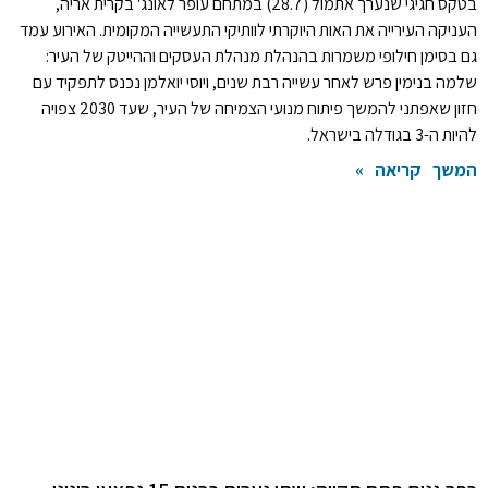
בטקס חגיגי שנערך אתמול (28.7) במתחם עופר לאונג' בקרית אריה,
העניקה העירייה את האות היוקרתי לוותיקי התעשייה המקומית. האירוע עמד
גם בסימן חילופי משמרות בהנהלת מנהלת העסקים וההייטק של העיר:
שלמה בנימין פרש לאחר עשייה רבת שנים, ויוסי יואלמן נכנס לתפקיד עם
חזון שאפתני להמשך פיתוח מנועי הצמיחה של העיר, שעד 2030 צפויה
להיות ה-3 בגודלה בישראל.
המשך קריאה »