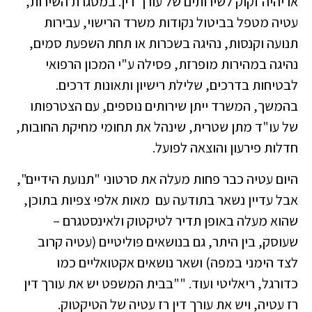
או יהיה זקוק לשירותים של עורך דין. במסגרת השירות,
עטיה מטפל בביטול נקודות משרד הרישוי, עבירות
תנועה וקנסות, נהיגה בשכרות או תחת השפעת סמים,
נהיגה במהירות מופרזת, פסילה ע"י המכון הרפואי
לבטיחות בדרכים, שלילת רישיון ותאונות דרכים.
בהמשך, המשרד ייתן שירותים נוספים, עם הצטרפותו
של עו"ד מתן שטרית, שינהל את תחומי מחיקת החובות,
חדלות פירעון והוצאה לפועל.
היום עטיה כבר פחות מעלה את סרטוני "תנועת הידיים",
אבל עדיין נשאר בתודעה עם מאות אלפי צפיות בתוכן,
שהוא מעלה באופן תדיר לטיקטוק ולאינסטגרם –
שעוסק, בין היתר, גם בנושאים פוליטיים (עטיה קרוב
לצד הימני במפה) ושאר נושאים אקטואליים כמו
כדורגל, ריאליטי ועוד. ""בבית המשפט יש את עורך דין
רז עטיה, ויש את עורך דין רז עטיה של הטיקטוק.