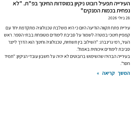
העירייה תפעיל רובוט ניקיון במוסדות החינוך בפ"ת. "לא
נפחית בכמות המנקים"
28 ביולי 2026
עיריית פתח תקווה הודיעה היום כי היא משלבת טכנולוגיה מתקדמת יחד עם
קמפיין חינוכי במטרה לשמור על סביבת לימודים מטופחת בבתי הספר. ראש
העיר, רמי גרינברג: "השילוב בין תשתיות, טכנולוגיה וחינוך הוא הדרך לייצר
סביבת לימודים איכותית באמת".
בעירייה הבהירו שהשימוש ברובוטים לא יהיה על חשבון עובדי הניקיון: "תמיד
חסר".
המשך קריאה »