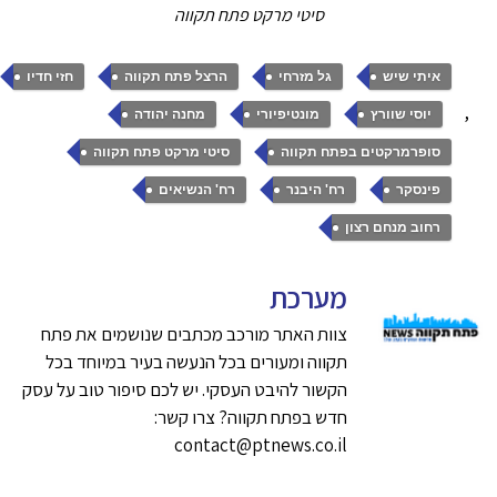
סיטי מרקט פתח תקווה
,
,
,
איתי שיש
גל מזרחי
הרצל פתח תקווה
חזי חדיו
,
,
,
,
יוסי שוורץ
מונטיפיורי
מחנה יהודה
,
,
סופרמרקטים בפתח תקווה
סיטי מרקט פתח תקווה
,
,
,
פינסקר
רח' היבנר
רח' הנשיאים
רחוב מנחם רצון
מערכת
צוות האתר מורכב מכתבים שנושמים את פתח
תקווה ומעורים בכל הנעשה בעיר במיוחד בכל
הקשור להיבט העסקי. יש לכם סיפור טוב על עסק
חדש בפתח תקווה? צרו קשר:
contact@ptnews.co.il