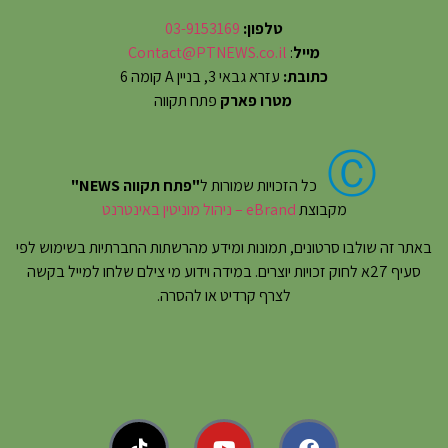
טלפון:
03-9153169
מייל
:
Contact@PTNEWS.co.il
כתובת:
עזרא גבאי 3, בניין A קומה 6
מטרו פארק
פתח תקווה
Ⓒ
כל הזכויות שמורות ל
"פתח תקווה NEWS"
מקבוצת
eBrand – ניהול מוניטין באינטרנט
באתר זה שולבו סרטונים, תמונות ומידע מהרשתות החברתיות בשימוש לפי
סעיף 27א לחוק זכויות יוצרים. במידה וידוע מי צילם שלחו למייל בקשה
לצרף קרדיט או להסרה.