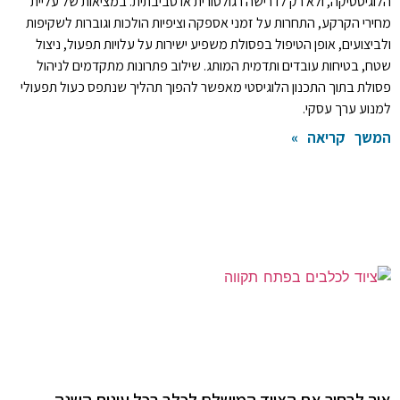
הלוגיסטיקה, ולא רק לדרישה רגולטורית או סביבתית. במציאות של עליית
מחירי הקרקע, התחרות על זמני אספקה וציפיות הולכות וגוברות לשקיפות
ולביצועים, אופן הטיפול בפסולת משפיע ישירות על עלויות תפעול, ניצול
שטח, בטיחות עובדים ותדמית המותג. שילוב פתרונות מתקדמים לניהול
פסולת בתוך התכנון הלוגיסטי מאפשר להפוך תהליך שנתפס כעול תפעולי
למנוע ערך עסקי.
המשך קריאה »
איך לבחור את הציוד המושלם לכלב בכל עונות השנה