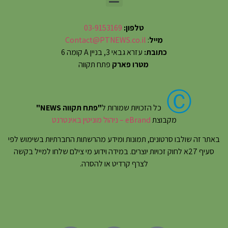
טלפון:
03-9153169
מייל
:
Contact@PTNEWS.co.il
כתובת:
עזרא גבאי 3, בניין A קומה 6
מטרו פארק
פתח תקווה
Ⓒ
כל הזכויות שמורות ל
"פתח תקווה NEWS"
מקבוצת
eBrand – ניהול מוניטין באינטרנט
באתר זה שולבו סרטונים, תמונות ומידע מהרשתות החברתיות בשימוש לפי
סעיף 27א לחוק זכויות יוצרים. במידה וידוע מי צילם שלחו למייל בקשה
לצרף קרדיט או להסרה.