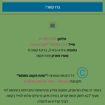
צרו קשר!
טלפון:
03-9153169
מייל
:
Contact@PTNEWS.co.il
כתובת:
עזרא גבאי 3, בניין A קומה 6
מטרו פארק
פתח תקווה
Ⓒ
כל הזכויות שמורות ל
"פתח תקווה NEWS"
מקבוצת
eBrand – ניהול מוניטין באינטרנט
באתר זה שולבו סרטונים, תמונות ומידע מהרשתות החברתיות בשימוש לפי
סעיף 27א לחוק זכויות יוצרים. במידה וידוע מי צילם שלחו למייל בקשה
לצרף קרדיט או להסרה.