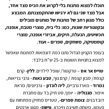
תוכלו למצוא מתנות בלי לקרוע את הכיס מצד אחד,
אבל מצד שני גם לא ירגישו שהתקמצנתם. המבצע
כולל מגוון רחב של מתנות של מותגים מובילים
ובקטגוריות שונות, כמו: כלי בית, מוצרי מטבח, אופנה,
תכשיטים, הנעלה, תיקים, אביזרי אופנה, מוצרי
קוסמטיקה, משחקים, ספרים – ועוד.
בעופר הקניון הגדול נתנו כמה דוגמאות למתנות שאפשר
למצוא בחנויות השונות ב-25 ש"ח בלבד:
טוייס אר אס
– טרקטור/ שופל לילדים.
ללין-
קרם
קצפת/ סבון קצפת / קרם גוף,
טבע נאות
– גרבי בריאות,
נמרוד
– מארז גרביים,
ליה לונדון
– גרביונים/ מראת
איפור.
מגנוליה
– יומן/ סט תיק בד עם מחברת
דובדבנים.
צומת ספרים-
, טטריס מחזיק מפתחות עם
פעמון, משחק חשיבה וזיכרון,
ווישוז-
מגוון ארנקים