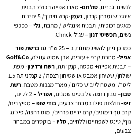
לנשים וגברים,
סולתם-
מארז אפייה הכולל תבנית
אינגליש ומרחן קרבון,
נעמן
-קרש חיתוך/ 5 יחידות
מאגים זכוכית/ תבנית אינגליש / מחבת,
גלי
– כפכפי
נשים,
תכשיטי דנון
– עגיל Chnck.
כמו כן ניתן להשיג מתנות ב – 25 ש"ח גם
ברשת פוד
אפיל-
מחבת קרפ + עזרים
,
אבן שמוט עגולה
, Golf&Co
–
תבנית אפייה+ מכסה, קנקן תה,
רשת ורדינון-
מפת
שולחן/ שטיחון אמבט או שטיחון רצפה / 2 קנקני תה 1.5
ליטר/ משטח לייבוש כלים / מארז מגבות מטבח.
רשת
סבון
– סבון רחצה על בסיס שמנים,
אפריל –
2 לקים,
זיפ-
חולצות פולו במבחר צבעים,
בודי שופ
– מפיץ ריח/
קרם גוף רימונים/ קרם ידיים פרחים/ מוס רחצה/ פילינג
גוף/ טינט לשפתיים וללחיים,
סליו –
בוקסרים במבחר
צבעים,