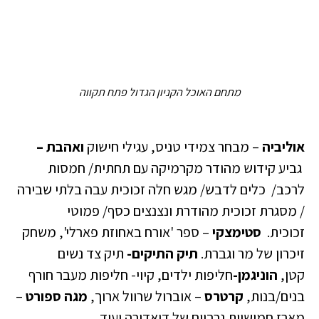
מתחם האוכל הקניון הגדול פתח תקווה
אוליביה
– מבחר צמידי טניס, עגילי חישוק
ואהבת –
גביע קידוש מהודר מקרמיקה עם תחתית/ חמסות
לרכב/ כלים לדבש/ מגש חלה זכוכית עבה בלתי שבירה
/ מסגרת זכוכית מהודרת ונצנצים כסף/ פמוטי
זכוכית.
סטימצקי
– ספר 'אורח באחוזת פארלי', משחק
זיכרון של מר וגברת.
תיק התיקים-
תיק צד נשים
קטן,
הוניגמן-
חליפות ילדים, קיוי- חליפות מעבר חורף
בנים/בנות,
קרטרס
– אוברול שרוול ארוך,
מגה ספורט
–
מארז חמישיית גרביים של דיאדורה ועוד.