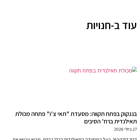
עוד ב-חנויות
בנגקוק בפתח תקווה: מסעדת "תאי צ'ו" פתחה מכולת
תאילנדית ברח' הסיבים
27 ביולי 2026
דרור דודקביץ', בעל המסעדה התאילנדית ברח' ברקת, מביא עכשיו את