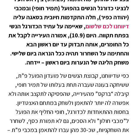
לנציגי כדורגל הנשים בהפועל (תמיר חופי) ובמכבי
(יהודה כפיר), חלה התקדמות חיובית בסאגה עליה
דיווחנו לכם שלשום
, שאיימה על עתיד הכדורגל הנשי
בפתח תקווה. היום (10.9), אמורה העירייה לקבל את
כל החומרים, אותה תבדוק עד יום ראשון הבא
והחתימה על השחרור תהיה ככל הנראה ביום שלישי.
משחק הליגה של הנערות ביום ראשון – יידחה.
כפי שדיווחנו, קבוצת הנשים של מועדון הפועל פ”ת,
ששיחקה בעונה שעברה תחת בעלותו של תמיר חופי,
קיבלה “ברקס” מהעירייה, שהפסיקה לתקצב אותה ולא
אפשרה לה יותר להתאמן ולשחק במתחם האצטדיון.
בחסות ההתאחדות לכדורגל, חופי החליף את הפועל
ל”מכבי חולון” ולא הסכים, גם לא תמורת כסף, לשחרר
את השחקניות, שכ-30 מהן עברו להתאמן במכבי פ”ת –