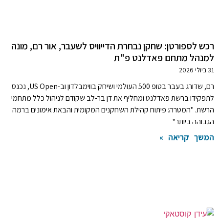
רכש לספורטן: שחקן נבחרת הדייוויס לשעבר, אור רם, מונה
למנהל מתחם פאדלנט פ"ת
31 ביולי 2026
רם, שדורג בעבר בטופ 500 העולמי ושיחק בווימבלדון וב-US Open, נכנס
לתפקידו ברשת פאדלנט ומחליף את דן בר-לב שקודם לניהול כלל מתחמי
הרשת. "המטרה: פיתוח קהילת השחקנים המקומית והבאת אימונים ברמה
הגבוהה ביותר"
המשך קריאה »