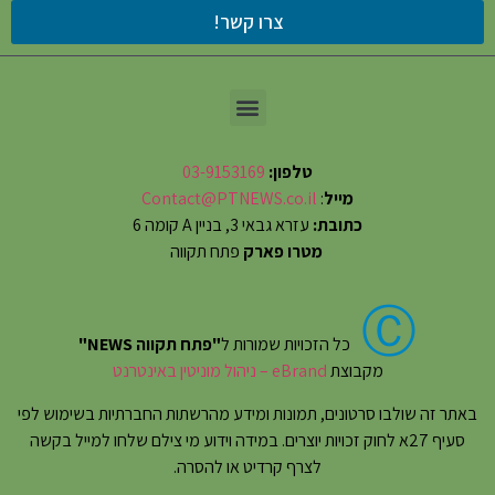
צרו קשר!
טלפון:
03-9153169
מייל
:
Contact@PTNEWS.co.il
כתובת:
עזרא גבאי 3, בניין A קומה 6
מטרו פארק
פתח תקווה
Ⓒ
כל הזכויות שמורות ל
"פתח תקווה NEWS"
מקבוצת
eBrand – ניהול מוניטין באינטרנט
באתר זה שולבו סרטונים, תמונות ומידע מהרשתות החברתיות בשימוש לפי
סעיף 27א לחוק זכויות יוצרים. במידה וידוע מי צילם שלחו למייל בקשה
לצרף קרדיט או להסרה.