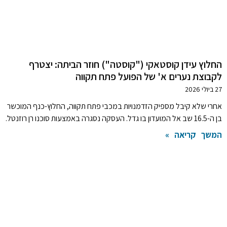
החלוץ עידן קוסטאקי ("קוסטה") חוזר הביתה: יצטרף
לקבוצת נערים א' של הפועל פתח תקווה
27 ביולי 2026
אחרי שלא קיבל מספיק הזדמנויות במכבי פתח תקווה, החלוץ-כנף המוכשר
בן ה-16.5 שב אל המועדון בו גדל. העסקה נסגרה באמצעות סוכנו רן רוזנטל.
המשך קריאה »