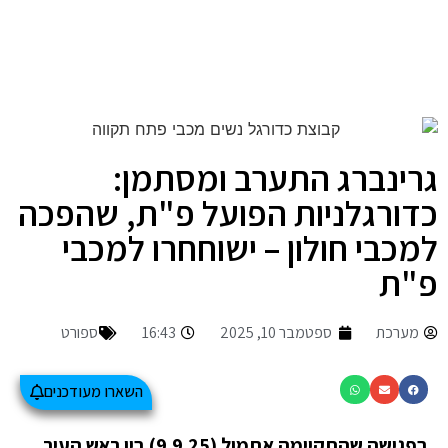
גרינברג התערב ומסתמן:
כדורגלניות הפועל פ"ת, שהפכה
למכבי חולון – ישוחחרו למכבי
פ"ת
מערכת
ספטמבר 10, 2025
16:43
ספורט
השארו מעודכנים
בפגישה שהתקיימה אתמול (9.9.25) בין ראש העיר