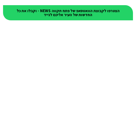
הצטרפו לקבוצת הוואטסאפ של פתח תקווה NEWS - וקבלו את כל
החדשות של העיר אליכם לנייד