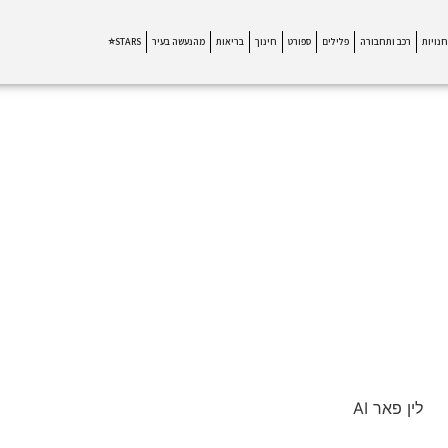
חנויות
רכב ותחבורה
פלילים
ספורט
חינוך
בריאות
מהנעשה בעיר
STARS⭐