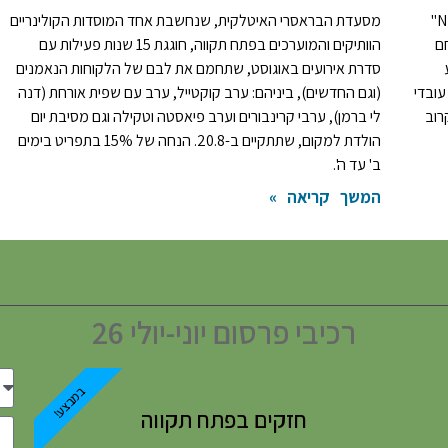
רשת האוכל האסייתי, שעליה דיווחנו כאן ב"פתח תקווה NEWS"
מסעדת הבראסרי האיטלקית, שנחשבת אחד המוסדות הקולינריים
ם
הוותיקים והמוערכים בפתח תקווה, חוגגת 15 שנות פעילות עם
סדרת אירועים באוגוסט, שתחמם את לבם של הלקוחות הנאמנים
 עובדי
(וגם החדשים), ביניהם: ערב קוקטייל, ערב עם שפית אורחת (דנה
רוב
לי ברמן), ערבי קרינבורים וערב פיאסטה וטקילה וגם מסיבת יום
הולדת למקום, שתתקיים ב-20.8. הנחה של 15% בתפריט בימים
ב' עד ה'.
המשך קריאה »
רכיבי פרסום יוני-יולי 26
במבצע!
חזקים בפתח תקווה