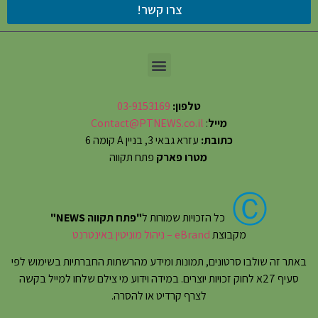
צרו קשר!
טלפון:
03-9153169
מייל
:
Contact@PTNEWS.co.il
כתובת:
עזרא גבאי 3, בניין A קומה 6
מטרו פארק
פתח תקווה
Ⓒ
כל הזכויות שמורות ל
"פתח תקווה NEWS"
מקבוצת
eBrand – ניהול מוניטין באינטרנט
באתר זה שולבו סרטונים, תמונות ומידע מהרשתות החברתיות בשימוש לפי
סעיף 27א לחוק זכויות יוצרים. במידה וידוע מי צילם שלחו למייל בקשה
לצרף קרדיט או להסרה.