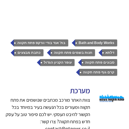
,
,
Bath and Body Works
בת' אנד בודי וורקס פתח תקווה
,
,
,
דלתא
חנות בשמים פתח תקווה
כתבת מבצעים
,
,
סבונים פתח תקווה
עופר הקניון הגדול
קרם גוף פתח תקווה
מערכת
צוות האתר מורכב מכתבים שנושמים את פתח
תקווה ומעורים בכל הנעשה בעיר במיוחד בכל
הקשור להיבט העסקי. יש לכם סיפור טוב על עסק
חדש בפתח תקווה? צרו קשר:
contact@ptnews.co.il