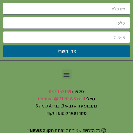
צרו קשר!
טלפון:
03-9153169
מייל
:
Contact@PTNEWS.co.il
כתובת:
עזרא גבאי 3, בניין A קומה 6
מטרו פארק
פתח תקווה
Ⓒ כל הזכויות שמורות ל
"פתח תקווה NEWS"