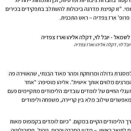
טור בחברות ציבוריות ופרטיות, וכן התמחות ייחודית
מי. "זו קפיצת מדרגה ביכולות להשתלב בתפקידים בכירים
פרופ' ארז צפדיה – ראש התכנית.
ובל לוי, דקלה אליהו וארז צפדיה
 למסגרת גדולה ומרוחקת ומהר מאוד הבנתי, שהאווירה פה
רצים מלווים אותך אישית". אליהו מוסיפה: "אחד
גלי החיים של לומדים עובדים: הלימודים מתקיימים פעם
פשרים שילוב מלא בין קריירה, משפחה ולימודים
ך הלימודים הקיים במקום. "כיום לומדים בקמפוס מאות
 לתואר ראשון – מדעי החברה והרוח, ניהול, פסיכולוגיה