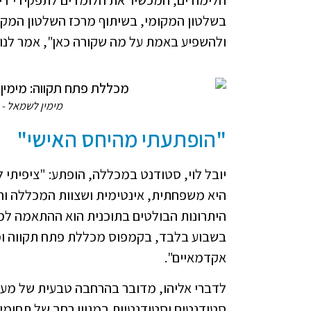
הלימודים, המכשיר את הלומדים לתפקידי דירק
בשלטון המקומי, בשיתוף מרכז השלטון המקו
ולהשפיע באמת על מה שקורה כאן", אמר לנו 
מימין לשמאל - י
"הופתעתי מהיחס האישי"
יובל לוי, סטודנט במכללה, הופתע: "ציפיתי
היא משפחתית, אינטימית ושצוות המכללה והמ
היתרונות הבולטים בתוכנית הוא ההתאמה למע
בשבוע בלבד, בקמפוס מכללת פתח תקווה ומא
אקדמאיים".
לדברי אליהו, מדובר בהרחבה טבעית של מער
סטודנטים וסטודנטיות במגוון רחב של תחומים