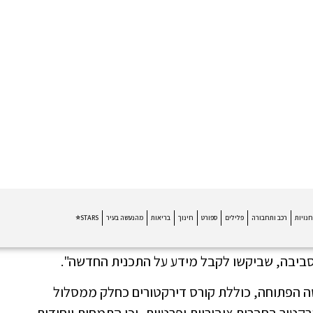
פקידים בכירים"
ון מהשטח, מתוך מטרה להכשיר את דור המנהלים הבא של
השירות הציבורי בישראל", סיפרה לפתח תקווה NEWS, מנהלת המכללה, דקלה אליהו. "מדובר בתוכנית
יצוב המדיניות הציבורית ולהוביל שינוי מהותי. יש כבר
הסביבה, שביקשו לקבל מידע על התכנית החדשה".
טה הפתוחה, כוללת קורס דירקטורים כחלק ממסלול