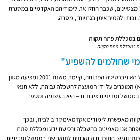
ן מצטיינים, שכבר החלו את לימודיהם האקדמיים במסגרת
זכות ולהמיר איתן בגרויות", מסרה.
ם במכללת פתח תקווה
מי שחולמים להשפיע"
מכללת פתח תקווה, ומלמדת מגוון תארים של האוניברסיטה הפתוחה, קיימת משנת 2001 ומציעה מגוון
מסלולים לתואר ראשון (B.A) ותואר שני (M.B.A) המוכרים על ידי המועצה להשכלה גבוהה, ללא תנאי
ממשל ומדיניות ציבורית – היא בעיצומה ומספר
קווה מאפשרת לימודים אקדמאים קרוב לבית, ובכך
שפחה אנו מאמינים בהשכלה ורכישת ידע ומכללת פתח
ותי ונגיש. התוכנית היוקרתית לתואר שני בממשל ומדיניות