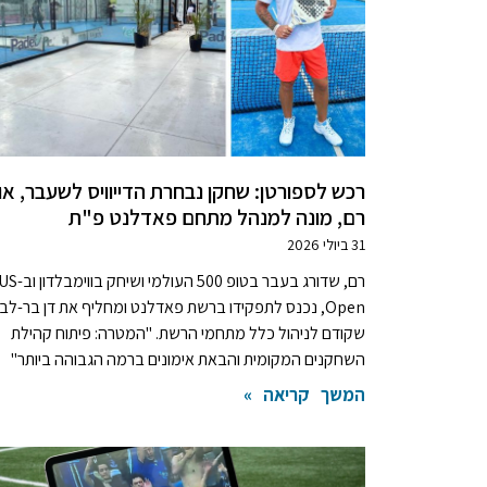
רכש לספורטן: שחקן נבחרת הדייוויס לשעבר, או
רם, מונה למנהל מתחם פאדלנט פ"ת
31 ביולי 2026
רם, שדורג בעבר בטופ 500 העולמי ושיחק בווימבלדון 
Open, נכנס לתפקידו ברשת פאדלנט ומחליף את דן בר-לב
שקודם לניהול כלל מתחמי הרשת. "המטרה: פיתוח קהילת
השחקנים המקומית והבאת אימונים ברמה הגבוהה ביותר"
המשך קריאה »