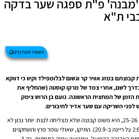
'מבנה' פ"ת ספגה שער בדקה
השארו מעודכנים
 אוהדי הפועל ליוו הערב (15.12) את קבוצתם במזג אוויר קר וגשום לבלומפילד וקיוו כי דווקא
ה בדרך לשם, אחרי צמד של מרקו קוסטה (שהחליף את
 שנפצע), בדקה ה-44 ובתוספת הזמן של המחצית הראשונה. נועם בן הרוש צימק
זה כבר לא קלישאה. איכשהו, הפועל של עונת 25-26, היא פשוט קבוצה שלא מצליחה לנצח. יותר נכון לא
מצליחה לנצח 10 משחקים ברציפות (מאז ה-2:6 על ריינה ב-20.9). התיקו, שאולי עומר פרץ והשחקנים
היו חותמים עליו לפני המשחק, התקבל מן הסתם באכזבה בהפועל, שתקועה עמוק בתחתית, רק 3