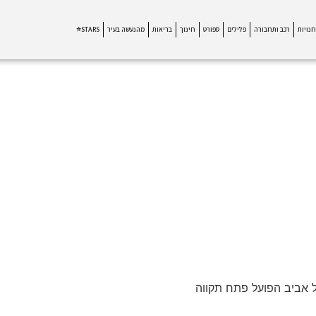
חנויות
רכב ותחבורה
פלילים
ספורט
חינוך
בריאות
מהנעשה בעיר
STARS⭐