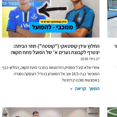
ר
החלוץ עידן קוסטאקי ("קוסטה") חוזר הביתה:
יצטרף לקבוצת נערים א' של הפועל פתח תקווה
27 ביולי 2026
וב-US
אחרי שלא קיבל מספיק הזדמנויות במכבי פתח תקווה, החלוץ-כנף
המוכשר בן ה-16.5 שב אל המועדון בו גדל. העסקה נסגרה
באמצעות סוכנו רן רוזנטל.
המשך קריאה »