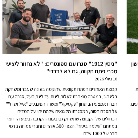
בי הראשון
"גיסין 1912" סגרו עם ספונסרים: "לא נחזור ליציעי
מכבי פתח תקווה, גם לא לדרבי"
16 ביולי 2026
דות
קבוצת האוהדים הפתח תקוואית שהוקמה בעונה שעבר ומשחקת
בליגה ג', במטרה מוצהרת לעלות ליגות עד ליגת העל, סגרה עם
ים.
חברת אמצעי הביטחון "טקטיקול" ומשרד הפיננסים "אייל ושות'"'
על הסכם חסות, במסגרתו הלוגואים שלהם יהיו על המדים
הכחולים של הקבוצה שתשחק גם בעונה הקרובה ביציע הדרומי
במתחם "שלמה ביטוח". הצפי: 500 אוהדים וחברי עמותה בדמי
חבר של 1000 ש"ח.