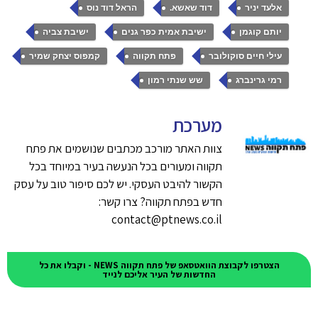
,
,
,
אלעד יניר
דוד שאשא.
הראל דוד נוס
,
,
,
יותם קוגמן
ישיבת אמית כפר גנים
ישיבת צביה
,
,
,
עילי חיים סוקולובר
פתח תקווה
קמפוס יצחק שמיר
,
רמי גרינברג
שש שנתי רמון
מערכת
צוות האתר מורכב מכתבים שנושמים את פתח
תקווה ומעורים בכל הנעשה בעיר במיוחד בכל
הקשור להיבט העסקי. יש לכם סיפור טוב על עסק
חדש בפתח תקווה? צרו קשר:
contact@ptnews.co.il
הצטרפו לקבוצת הוואטסאפ של פתח תקווה NEWS - וקבלו את כל
החדשות של העיר אליכם לנייד