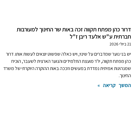
דרור כהן מפתח תקווה זכה באות שר החינוך למעורבות
חברתית ע"ש אלעד ריבן ז"ל
21 ביולי 2026
יש בני נוער שמדברים על שינוי, ויש כאלה שפשוט יוצאים לעשות אותו. דרור
כהן מפתח תקווה, יו"ר מועצת התלמידים והנוער הארצית לשעבר, הוכיח
שמנהיגות אמיתית נמדדת במעשים וזככה באות ההוקרה היוקרתי של משרד
החינוך.
המשך קריאה »