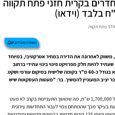
פיר בר מציע דירת 3 חדרים בקרית חזני פתח תקווה
השארו מעודכנים
 משווק לאחרונה את הדירה במחיר אטרקטיבי, במיוחד
תיד להיות חלק מפרויקט פינוי בינוי עתידי ברחוב
כ"ט בנובמבר בצפון-מזרח העיר. הדירה היא בגודל כ-60 מ"ר בקומה שלישית במיקום עורפי ושקט.
40 ש"ח לחודש לשוכר יציב המעוניין להמשיך. בר: "מעטות העסקאות שיש
הדירה בת השלושה חדרים משווקת במחיר של 1,700,000 ש"ח, מה שמושך התעניינות בקרב לא מעט
עת בעיקר מכך שהמתחם צפוי לעבור התחדשות עירונית
והמבנה צפוי להיהרס בשנים הקרובות, כשבמקומו יקומו 135 דירות חדשות בבניינים חדישים ומודרניים