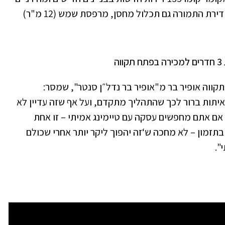
– מה שיעלה את ערך הדירה בעשרות אחוזים. דירת התמורה גם תכלול מחסן, מרפסת שמש (12 מ"ר)
ווה אופיר בר מ"אופיר בר נדל״ן סנטר", שמסר:
יתות ברור לכך שהתהליך מתקדם, ועל אף שזה עדיין לא
י. אם אתם מחפשים עסקה עם טיימינג אמיתי – זו אחת
זמון – לא מחכה ש‘זה יהפוך ליקר יותר אחרי שכולם
".