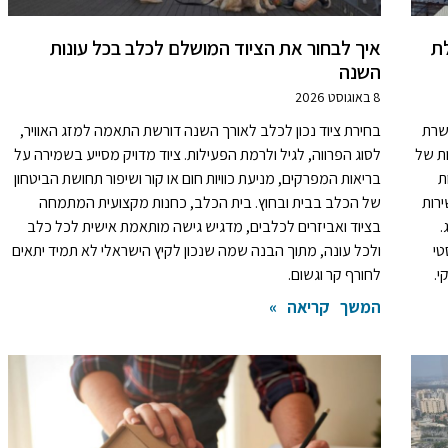
לת
איך לבחור את הציוד המושלם לכלב בכל עונות
השנה
8 באוגוסט 2026
שרת
בחירת ציוד נכון לכלב לאורך השנה דורשת התאמה למזג האוויר,
ות של
לסוג הפרווה, לגיל ולרמת הפעילות. ציוד מדויק מסייע בשמירה על
ת
בריאות המפרקים, מניעת כוויות חום או קור ושיפור תחושת הביטחון
ירות
של הכלב בבית ובחוץ. בית הכלב, כחנות מקצועית המתמחה
.
בציוד ואביזרים לכלבים, מדגיש גישה מותאמת אישית לכל כלב
טי
ולכל עונה, מתוך הבנה שמה שנכון לקיץ הישראלי לא תמיד יתאים
י.
לחורף קר וגשום.
המשך קריאה »