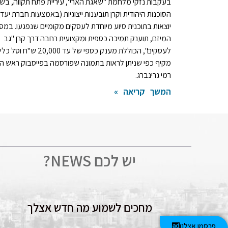
בעקבות נזקי מלחמת "שאגת הארי", עיריית פתח תקווה, בשי
הסוכנות היהודית וקרן תובענות ייצוגיות (באמצעות חברת יעדי
יוצאות בתוכנית סיוע מיוחדת לעסקים מקומיים שנפגעו. במס
המיזם, תוענק תמיכה כספית ומקצועית רחבה דרך קרן "גב
לעסקים", הכוללת מענק כספי של עד 20,000 ש"ח וסל
מקיף כפי שניתן לראות בתמונה שפורסמה בפייסבוק ראש הע
רמי גרינברג.
המשך קריאה »
יש לכם NEWS?
מחכים לשמוע מה חדש אצלך
פרסמו אצלנו