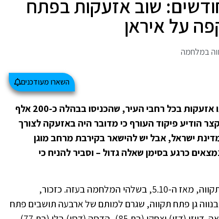
ודשים: שוב אזעקות בפתח
ה על איראן
וה במלחמה
השארו מעודכנים
בסביבות 8 בבוקר היום (שבת, 28.2) נשמעו אזעקות בכל רחבי העיר, שהכניסו בבהלה כ-200 אלף
צר הודיע פיקוד העורף כי מדובר היה באזעקה לצורך
 מדינת ישראל, אבל יש להישאר בקירבת מרחב מוגן
מצאים כרגע בסימן שאלה גדול – וסביר להניח כי
זוהי הפעם הראשונה שנשמעה אזעקה בפתח תקווה, מאז ה-5.10, בשלהי המלחמה בעזה. כזכור,
נווה גן פתח תקווה, שגרם למותם של ארבעה תושבים פתח
תקוואים: איווט שמילוביץ (בת 95), ניצולת שואה. דייזי (דזי) יצחקי (בת 85), הדסה (דסי) בלו (בת 77)