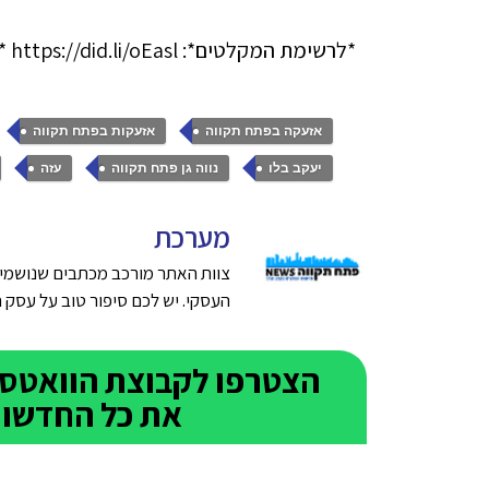
*לרשימת המקלטים*: https://did.li/oEasl *רמי גרינברג*, ראש העיר 054-6733156
,
,
אזעקה בפתח תקווה
אזעקות בפתח תקווה
,
,
,
יעקב בלו
נווה גן פתח תקווה
עזה
מערכת
צוות האתר מורכב מכתבים שנושמים
העסקי. יש לכם סיפור טוב על עסק חדש בפתח תק
את כל החדשות 