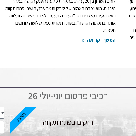
תוף
לוחם השריון בן 20, נהרג בתקרית פגיעת הטנק הקשה באזור
ם),
תיבנית. הוא נכדם האהוב של יצחק ותמר ערד, תושבי פתח תקווה.
גרת
ראש העיר רמי גרינברג: "העירייה תעמוד לצד המשפחה ותלווה
אותה בתקופה הקשה". באותה תקרית נפלו שלושה לוחמים
 כלים
נוספים.
יר
המשך קריאה »
רכיבי פרסום יוני-יולי 26
במבצע!
חזקים בפתח תקווה