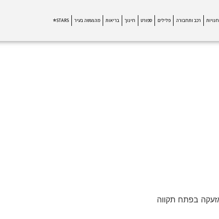
חנויות
רכב ותחבורה
פלילים
ספורט
חינוך
בריאות
מהנעשה בעיר
STARS⭐