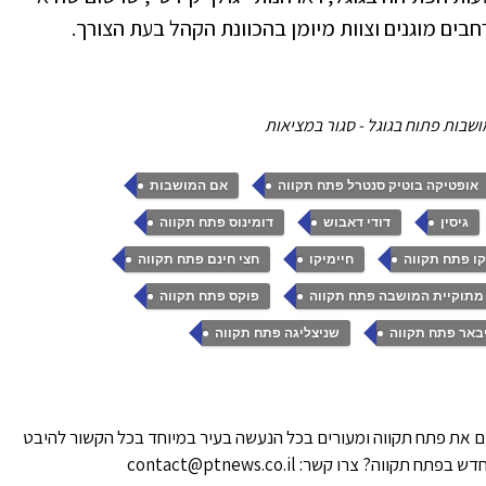
שבות פתוח בגוגל - סגור במציאות
,
,
אופטיקה בוטיק סנטרל פתח תקווה
אם המושבות
,
,
,
גיסין
דודי דאבוש
דומינוס פתח תקווה
,
,
,
ו פתח תקווה
חיימיקו
חצי חינם פתח תקווה
,
,
מתוקיית המושבה פתח תקווה
פוקס פתח תקווה
,
באר פתח תקווה
שניצליגה פתח תקווה
 את פתח תקווה ומעורים בכל הנעשה בעיר במיוחד בכל הקשור להיבט
ווה? צרו קשר: contact@ptnews.co.il