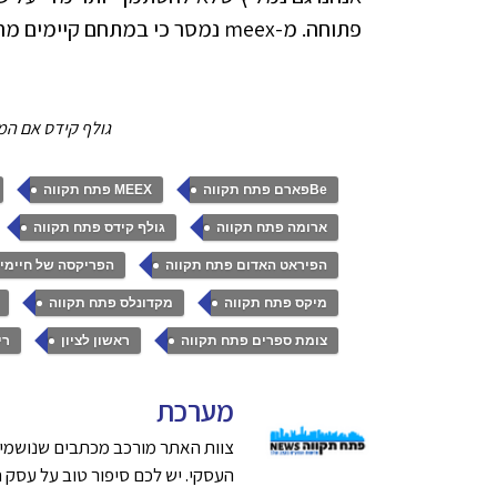
פתוחה. מ-meex נמסר כי במתחם קיימים מרחבים מוגנים וצוות מיומן בהכוונת הקהל בעת הצורך.
גולף קידס אם המו
,
,
Beפארם פתח תקווה
MEEX פתח תקווה
,
,
ארומה פתח תקווה
גולף קידס פתח תקווה
,
הפיראט האדום פתח תקווה
הפריקסה של חיימיק
,
,
מיקס פתח תקווה
מקדונלס פתח תקווה
,
,
צומת ספרים פתח תקווה
ראשון לציון
רי
מערכת
צוות האתר מורכב מכתבים שנושמים
העסקי. יש לכם סיפור טוב על עסק חדש בפתח תק