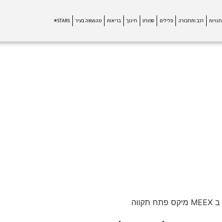
חנויות
רכב ותחבורה
פלילים
ספורט
חינוך
בריאות
מהנעשה בעיר
STARS⭐