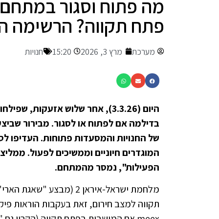
פתח תקווה? הרשימה 
מערכת
מרץ 3, 2026
15:20
חנויות
היום (3.3.26), אחר שלוש אזעקות,
בדילמה אם לפתוח או לסגור. מבירור שביצענ
של החנויות והמסעדות פתוחות. העדיפו לסג
המוגדרים חיוניים וממשיכים לפעול. ממליצ
הפעילות", נמסר מהמתחם.
מלחמת ישראל-איראן 2 (מבצ
תקווה למצב חירום, זאת בעקבות הוראות פיק
meex אם המושבות בפתח תקווה (הקרוי ג