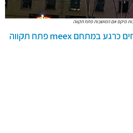
להלן רשימת העסקים שפתוחים כרגע במתחם meex פתח תקווה