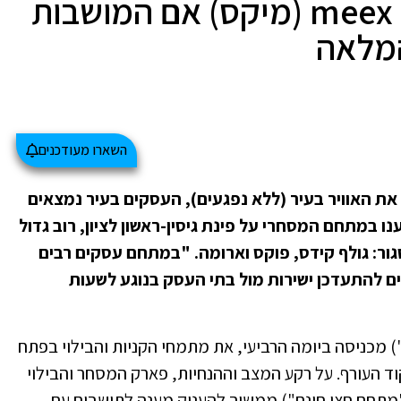
מה פתוח וסגור במתחם meex (מיקס) אם המושבות
המלאה
השארו מעודכנים
 שפילחו את האוויר בעיר (ללא נפגעים), העסקים בעיר נמצאים
ו במתחם המסחרי על פינת גיסין-ראשון לציון, רוב גדול
ור: גולף קידס, פוקס וארומה. "במתחם עסקים רבים
ים להתעדכן ישירות מול בתי העסק בנוגע לשעות
ע "שאגת הארי") מכניסה ביומה הרביעי, את מתמחי הקניות והבילוי בפתח
וד העורף. על רקע המצב וההנחיות, פארק המסחר והבילוי
ם "מתחם חצי חינם") ממשיך להעניק מענה לתושבים עם