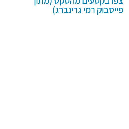
צפו בקטעים מהטקס (מתוך
פייסבוק רמי גרינברג)