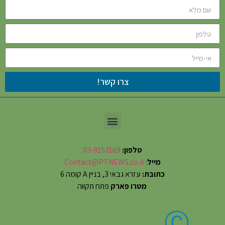
צרו קשר!
טלפון:
03-9153169
מייל
:
Contact@PTNEWS.co.il
כתובת:
עזרא גבאי 3, בניין A קומה 6
מטרו פארק
פתח תקווה
Ⓒ