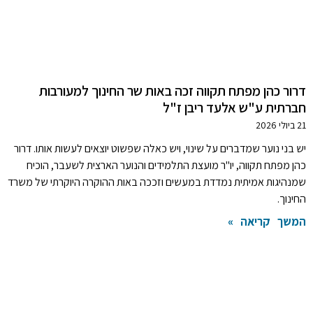
דרור כהן מפתח תקווה זכה באות שר החינוך למעורבות
חברתית ע"ש אלעד ריבן ז"ל
21 ביולי 2026
יש בני נוער שמדברים על שינוי, ויש כאלה שפשוט יוצאים לעשות אותו. דרור
כהן מפתח תקווה, יו"ר מועצת התלמידים והנוער הארצית לשעבר, הוכיח
שמנהיגות אמיתית נמדדת במעשים וזככה באות ההוקרה היוקרתי של משרד
החינוך.
המשך קריאה »