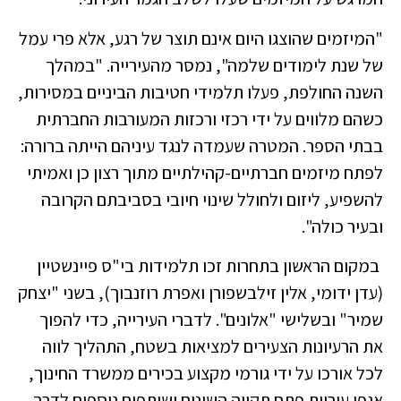
"המיזמים שהוצגו היום אינם תוצר של רגע, אלא פרי עמל
של שנת לימודים שלמה", נמסר מהעירייה. "במהלך
השנה החולפת, פעלו תלמידי חטיבות הביניים במסירות,
כשהם מלווים על ידי רכזי ורכזות המעורבות החברתית
בבתי הספר. המטרה שעמדה לנגד עיניהם הייתה ברורה:
לפתח מיזמים חברתיים-קהילתיים מתוך רצון כן ואמיתי
להשפיע, ליזום ולחולל שינוי חיובי בסביבתם הקרובה
ובעיר כולה".
במקום הראשון בתחרות זכו תלמידות בי"ס פיינשטיין
(עדן ידומי, אלין זילבשפורן ואפרת רוזנבוך), בשני "יצחק
שמיר" ובשלישי "אלונים".
לדברי העירייה, כדי להפוך
את הרעיונות הצעירים למציאות בשטח, התהליך לווה
לכל אורכו על ידי גורמי מקצוע בכירים ממשרד החינוך,
אגפי עיריית פתח תקווה השונים ושותפים נוספים לדרך.