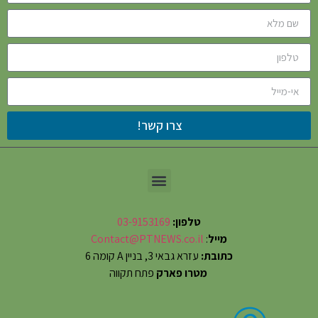
צרו קשר!
טלפון:
03-9153169
מייל
:
Contact@PTNEWS.co.il
כתובת:
עזרא גבאי 3, בניין A קומה 6
מטרו פארק
פתח תקווה