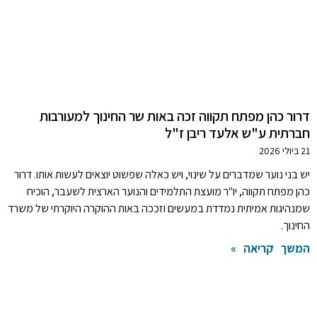
דרור כהן מפתח תקווה זכה באות שר החינוך למעורבות
חברתית ע"ש אלעד ריבן ז"ל
21 ביולי 2026
יש בני נוער שמדברים על שינוי, ויש כאלה שפשוט יוצאים לעשות אותו. דרור
כהן מפתח תקווה, יו"ר מועצת התלמידים והנוער הארצית לשעבר, הוכיח
שמנהיגות אמיתית נמדדת במעשים וזככה באות ההוקרה היוקרתי של משרד
החינוך.
המשך קריאה »