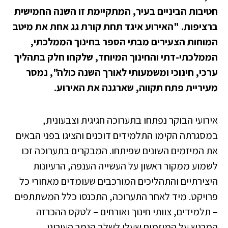
חטיבות הביניים בעיר, המתקיימת זו השנה החמישית
ברציפות. "האירוע איגד תחת קורת גג אחת את מיטב
המוחות הצעירים מבתי הספר בחינוך הממלכתי,
הממלכתי-דתי והחינוך המיוחד, שלקחו חלק בתהליך
ערכי, חינוכי ומשמעותי לאורך השנה כולה", נמסר
מעיריית פתח תקווה, שארגנה את האירוע.
אירועי הבוקר נפתחו בתערוכה חגיגית וצבעונית,
במסגרתה הקימו התלמידים דוכנים והציגו בפני הבאים
את המיזמים השונים שפיתחו. המבקרים בתערוכה זכו
לשמוע ממקור ראשון על העשייה הענפה, הרעיונות
היצירתיים והתהליכים המורכבים שעומדים מאחורי כל
פרויקט. מיד לאחר התערוכה, התכנסו כלל המשתתפים
– תלמידים, צוותי חינוך ואורחים – לטקס ההכרזה
המרגש על המיזמים שעלו לשלב הגמר העירוני.