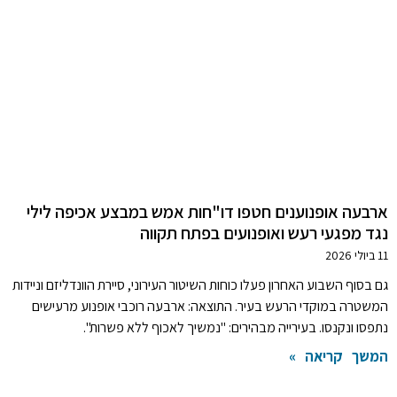
ארבעה אופנוענים חטפו דו"חות אמש במבצע אכיפה לילי
נגד מפגעי רעש ואופנועים בפתח תקווה
11 ביולי 2026
גם בסוף השבוע האחרון פעלו כוחות השיטור העירוני, סיירת הוונדליזם וניידות
המשטרה במוקדי הרעש בעיר. התוצאה: ארבעה רוכבי אופנוע מרעישים
נתפסו ונקנסו. בעירייה מבהירים: "נמשיך לאכוף ללא פשרות".
המשך קריאה »