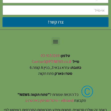
צרו קשר!
טלפון:
03-9153169
מייל
:
Contact@PTNEWS.co.il
כתובת:
עזרא גבאי 3, בניין A קומה 6
מטרו פארק
פתח תקווה
Ⓒ
כל הזכויות שמורות ל
"פתח תקווה NEWS"
מקבוצת
eBrand – ניהול מוניטין באינטרנט
באתר זה שולבו סרטונים, תמונות ומידע מהרשתות החברתיות בשימוש לפי