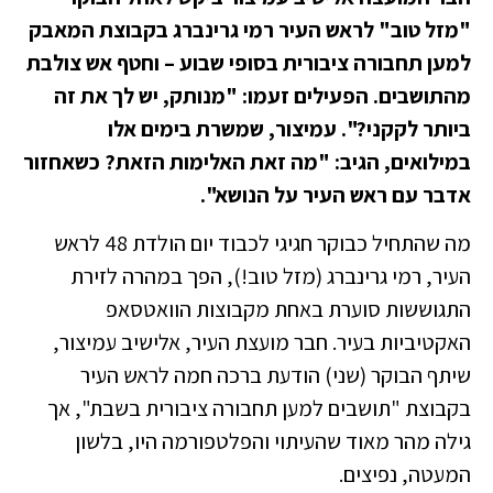
"מזל טוב" לראש העיר רמי גרינברג בקבוצת המאבק
למען תחבורה ציבורית בסופי שבוע – וחטף אש צולבת
מהתושבים. הפעילים זעמו: "מנותק, יש לך את זה
ביותר לקקני?". עמיצור, שמשרת בימים אלו
במילואים, הגיב: "מה זאת האלימות הזאת? כשאחזור
אדבר עם ראש העיר על הנושא".
מה שהתחיל כבוקר חגיגי לכבוד יום הולדת 48 לראש
העיר, רמי גרינברג (מזל טוב!), הפך במהרה לזירת
התגוששות סוערת באחת מקבוצות הוואטסאפ
האקטיביות בעיר. חבר מועצת העיר, אלישיב עמיצור,
שיתף הבוקר (שני) הודעת ברכה חמה לראש העיר
בקבוצת "תושבים למען תחבורה ציבורית בשבת", אך
גילה מהר מאוד שהעיתוי והפלטפורמה היו, בלשון
המעטה, נפיצים.